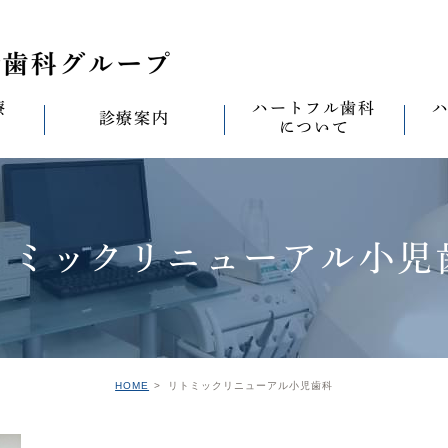
療
ハートフル歯科
診療案内
について
思い
診療案内一覧
(医)徹心会について
料金表
なる
ールセラミック治
むし歯治療
ハートフルの考え
歯周病治療
なる
トミックリニューアル小児
セラミック治療
ハートフルの治療
ワンデイジルコニア治
なる
ントへの思い
無菌化根管治療
院内設備
予防・メンテナンス
なる
正装置（イン
の思い
インプラント
ハートフル歯科
オールオン4
滅菌
グループ院の案内
HOME
リトミックリニューアル小児歯科
の思い
矯正治療
親知らずの抜歯
愛の