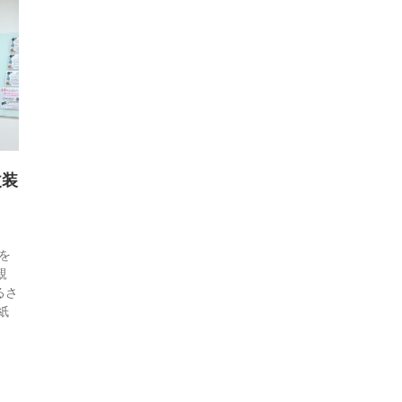
睡眠時無呼吸症候群
口臭外来
ホワイトニング
訪問歯科診療
改装
を
親
るさ
紙