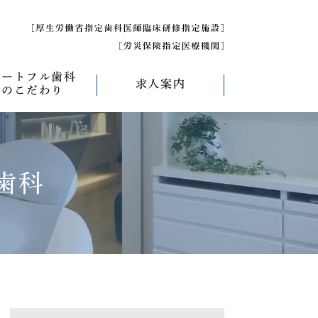
ハートフル歯科
求人案内
のこだわり
べく痛くない治療
求人募集について
べく削らない治療
研修医募集
歯科
療
べく抜かない治療
べく短期間の治療
管理について
エコキャップ