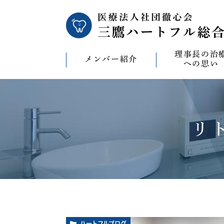
理事長の治
メンバー紹介
への思い
理事長の治療への
CAD/CAM（オ
療）への思い
リ
バイコンインプラ
マウスピース型矯
ビザライン）へ
ホワイトニングへ
ハートフルブログ