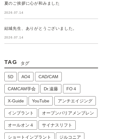
夏のご挨拶に心が和みました
2026.07.14
結城先生、ありがとうございました。
2026.07.14
TAG
タグ
5D
AO4
CAD/CAM
CAMCAM学会
Dr.遠藤
FO４
X-Guide
YouTube
アンチエイジング
インプラント
オープンバリアメンブレン
オールオン４
サイナスリフト
ショートインプラント
ジルコニア