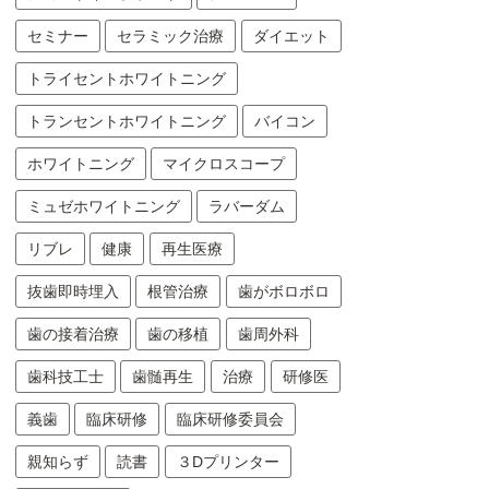
セミナー
セラミック治療
ダイエット
トライセントホワイトニング
トランセントホワイトニング
バイコン
ホワイトニング
マイクロスコープ
ミュゼホワイトニング
ラバーダム
リブレ
健康
再生医療
抜歯即時埋入
根管治療
歯がボロボロ
歯の接着治療
歯の移植
歯周外科
歯科技工士
歯髄再生
治療
研修医
義歯
臨床研修
臨床研修委員会
親知らず
読書
３Dプリンター