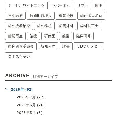
ミュゼホワイトニング
ラバーダム
リブレ
健康
再生医療
抜歯即時埋入
根管治療
歯がボロボロ
歯の接着治療
歯の移植
歯周外科
歯科技工士
歯髄再生
治療
研修医
義歯
臨床研修
臨床研修委員会
親知らず
読書
３Dプリンター
ＣＴスキャン
ARCHIVE
月別アーカイブ
2026年 (92)
2026年7月 (27)
2026年6月 (26)
2026年5月 (8)