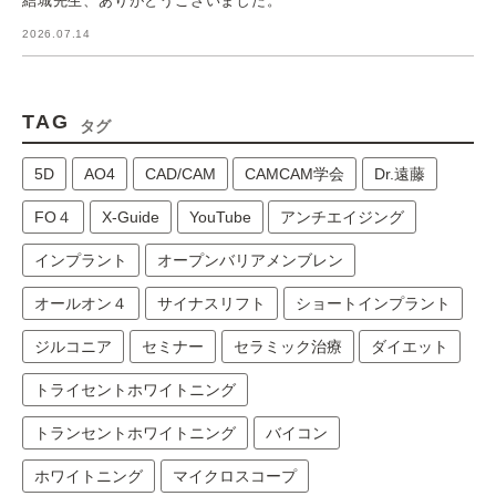
結城先生、ありがとうございました。
2026.07.14
TAG
タグ
5D
AO4
CAD/CAM
CAMCAM学会
Dr.遠藤
FO４
X-Guide
YouTube
アンチエイジング
インプラント
オープンバリアメンブレン
オールオン４
サイナスリフト
ショートインプラント
ジルコニア
セミナー
セラミック治療
ダイエット
トライセントホワイトニング
トランセントホワイトニング
バイコン
ホワイトニング
マイクロスコープ