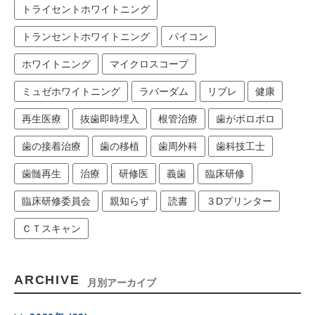
トライセントホワイトニング
トランセントホワイトニング
バイコン
ホワイトニング
マイクロスコープ
ミュゼホワイトニング
ラバーダム
リブレ
健康
再生医療
抜歯即時埋入
根管治療
歯がボロボロ
歯の接着治療
歯の移植
歯周外科
歯科技工士
歯髄再生
治療
研修医
義歯
臨床研修
臨床研修委員会
親知らず
読書
３Dプリンター
ＣＴスキャン
ARCHIVE
月別アーカイブ