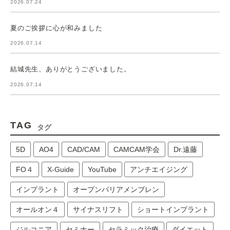
2026.07.24
夏のご挨拶に心が和みました
2026.07.14
結城先生、ありがとうございました。
2026.07.14
TAG
タグ
5D
AO4
CAD/CAM
CAMCAM学会
Dr.遠藤
FO４
X-Guide
YouTube
アンチエイジング
インプラント
オープンバリアメンブレン
オールオン４
サイナスリフト
ショートインプラント
ジルコニア
セミナー
セラミック治療
ダイエット