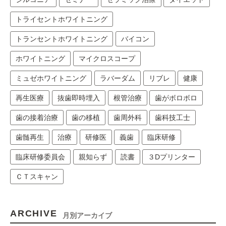
トライセントホワイトニング
トランセントホワイトニング
バイコン
ホワイトニング
マイクロスコープ
ミュゼホワイトニング
ラバーダム
リブレ
健康
再生医療
抜歯即時埋入
根管治療
歯がボロボロ
歯の接着治療
歯の移植
歯周外科
歯科技工士
歯髄再生
治療
研修医
義歯
臨床研修
臨床研修委員会
親知らず
読書
３Dプリンター
ＣＴスキャン
ARCHIVE
月別アーカイブ