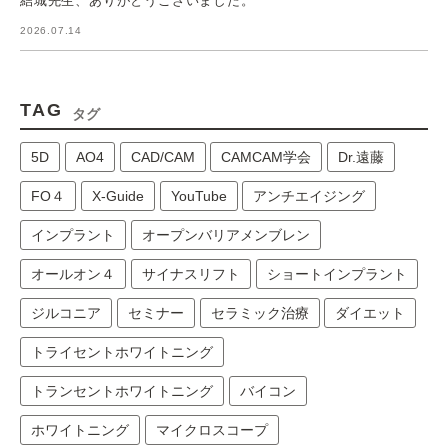
結城先生、ありがとうございました。
2026.07.14
TAG
タグ
5D
AO4
CAD/CAM
CAMCAM学会
Dr.遠藤
FO４
X-Guide
YouTube
アンチエイジング
インプラント
オープンバリアメンブレン
オールオン４
サイナスリフト
ショートインプラント
ジルコニア
セミナー
セラミック治療
ダイエット
トライセントホワイトニング
トランセントホワイトニング
バイコン
ホワイトニング
マイクロスコープ