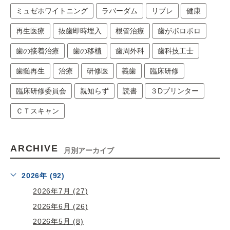
ミュゼホワイトニング
ラバーダム
リブレ
健康
再生医療
抜歯即時埋入
根管治療
歯がボロボロ
歯の接着治療
歯の移植
歯周外科
歯科技工士
歯髄再生
治療
研修医
義歯
臨床研修
臨床研修委員会
親知らず
読書
３Dプリンター
ＣＴスキャン
ARCHIVE
月別アーカイブ
2026年 (92)
2026年7月 (27)
2026年6月 (26)
2026年5月 (8)