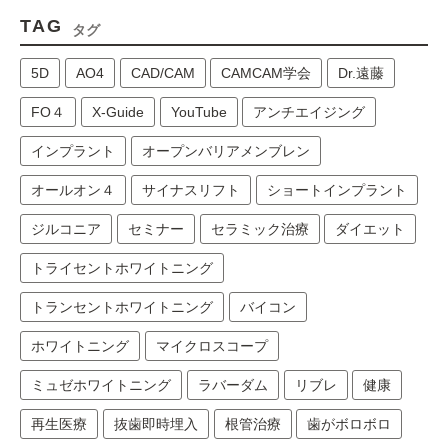
TAG
タグ
5D
AO4
CAD/CAM
CAMCAM学会
Dr.遠藤
FO４
X-Guide
YouTube
アンチエイジング
インプラント
オープンバリアメンブレン
オールオン４
サイナスリフト
ショートインプラント
ジルコニア
セミナー
セラミック治療
ダイエット
トライセントホワイトニング
トランセントホワイトニング
バイコン
ホワイトニング
マイクロスコープ
ミュゼホワイトニング
ラバーダム
リブレ
健康
再生医療
抜歯即時埋入
根管治療
歯がボロボロ