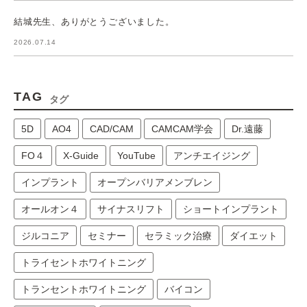
結城先生、ありがとうございました。
2026.07.14
TAG
タグ
5D
AO4
CAD/CAM
CAMCAM学会
Dr.遠藤
FO４
X-Guide
YouTube
アンチエイジング
インプラント
オープンバリアメンブレン
オールオン４
サイナスリフト
ショートインプラント
ジルコニア
セミナー
セラミック治療
ダイエット
トライセントホワイトニング
トランセントホワイトニング
バイコン