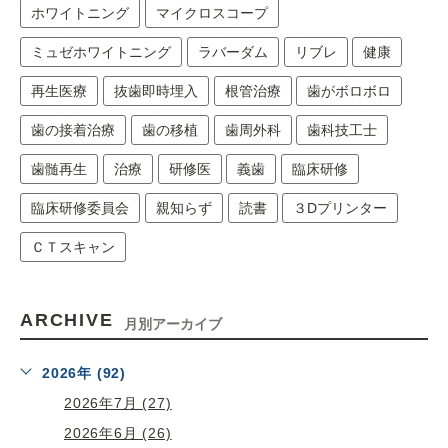
ホワイトニング
マイクロスコープ
ミュゼホワイトニング
ラバーダム
リブレ
健康
再生医療
抜歯即時埋入
根管治療
歯がボロボロ
歯の接着治療
歯の移植
歯周外科
歯科技工士
歯髄再生
治療
研修医
義歯
臨床研修
臨床研修委員会
親知らず
読書
３Dプリンター
ＣＴスキャン
ARCHIVE
月別アーカイブ
2026年 (92)
2026年7月 (27)
2026年6月 (26)