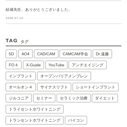
結城先生、ありがとうございました。
2026.07.14
TAG
タグ
5D
AO4
CAD/CAM
CAMCAM学会
Dr.遠藤
FO４
X-Guide
YouTube
アンチエイジング
インプラント
オープンバリアメンブレン
オールオン４
サイナスリフト
ショートインプラント
ジルコニア
セミナー
セラミック治療
ダイエット
トライセントホワイトニング
トランセントホワイトニング
バイコン