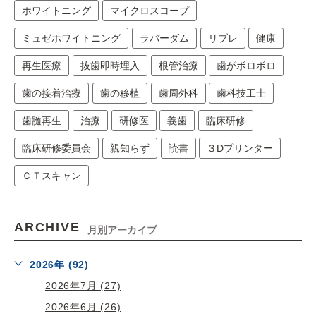
ホワイトニング
マイクロスコープ
ミュゼホワイトニング
ラバーダム
リブレ
健康
再生医療
抜歯即時埋入
根管治療
歯がボロボロ
歯の接着治療
歯の移植
歯周外科
歯科技工士
歯髄再生
治療
研修医
義歯
臨床研修
臨床研修委員会
親知らず
読書
３Dプリンター
ＣＴスキャン
ARCHIVE
月別アーカイブ
2026年 (92)
2026年7月 (27)
2026年6月 (26)