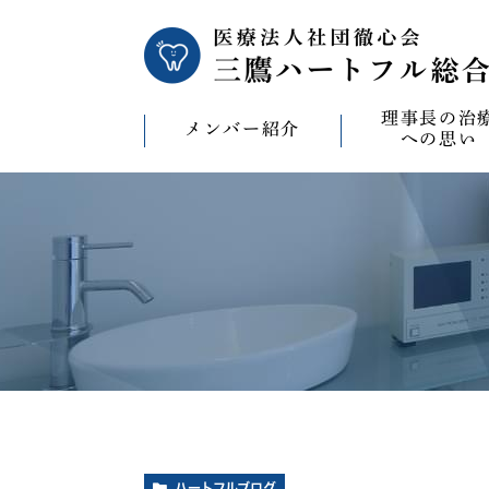
理事長の治
メンバー紹介
への思い
理事長の治療への
CAD/CAM（オ
療）への思い
バイコンインプラ
マウスピース型矯
ビザライン）へ
ホワイトニングへ
ハートフルブログ