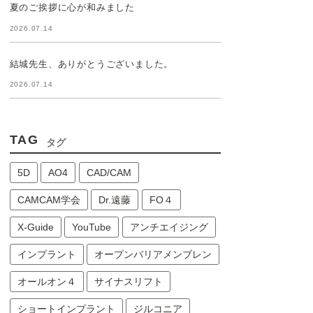
夏のご挨拶に心が和みました
2026.07.14
結城先生、ありがとうございました。
2026.07.14
TAG
タグ
5D
AO4
CAD/CAM
CAMCAM学会
Dr.遠藤
FO４
X-Guide
YouTube
アンチエイジング
インプラント
オープンバリアメンブレン
オールオン４
サイナスリフト
ショートインプラント
ジルコニア