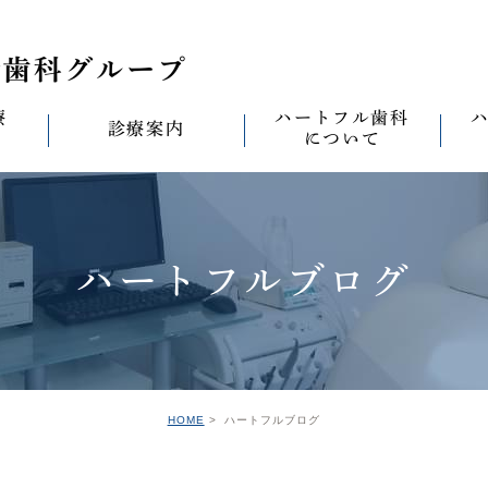
療
ハートフル歯科
診療案内
について
思い
診療案内一覧
(医)徹心会について
料金表
なる
ールセラミック治
むし歯治療
ハートフルの考え
歯周病治療
なる
ハートフルブログ
セラミック治療
ハートフルの治療
ワンデイジルコニア治
なる
ントへの思い
無菌化根管治療
院内設備
予防・メンテナンス
なる
正装置（イン
の思い
インプラント
ハートフル歯科
オールオン4
滅菌
グループ院の案内
HOME
ハートフルブログ
の思い
矯正治療
親知らずの抜歯
愛の