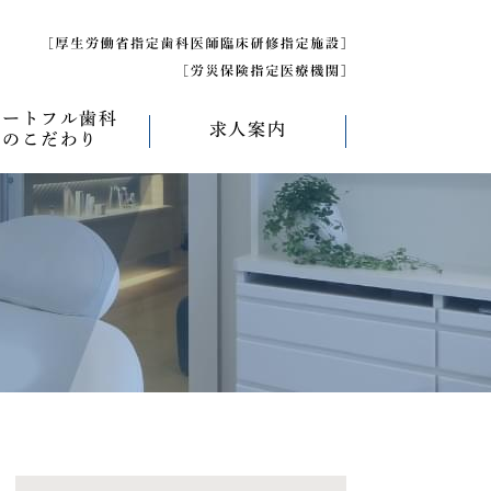
ハートフル歯科
求人案内
のこだわり
べく痛くない治療
求人募集について
べく削らない治療
研修医募集
療
べく抜かない治療
べく短期間の治療
管理について
エコキャップ