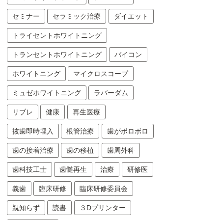
セミナー
セラミック治療
ダイエット
トライセントホワイトニング
トランセントホワイトニング
バイコン
ホワイトニング
マイクロスコープ
ミュゼホワイトニング
ラバーダム
リブレ
健康
再生医療
抜歯即時埋入
根管治療
歯がボロボロ
歯の接着治療
歯の移植
歯周外科
歯科技工士
歯髄再生
治療
研修医
義歯
臨床研修
臨床研修委員会
親知らず
読書
３Dプリンター