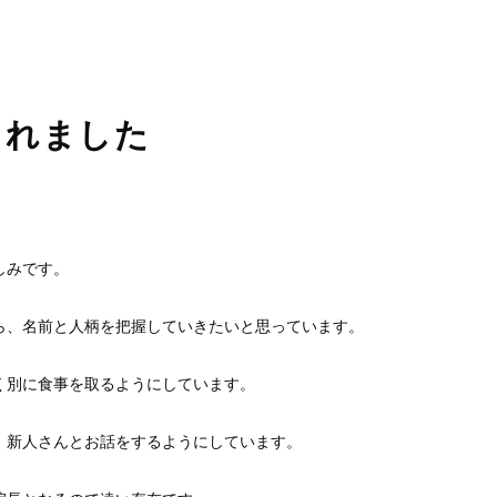
睡眠時無呼吸症候群
口臭外来
ホワイトニング
訪問歯科診療
くれました
。
しみです。
ら、名前と人柄を
把握していきたいと思っています。
く別に食事を取る
ようにしています。
、新人さんとお話
をするようにしています。