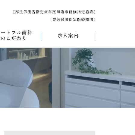
ハートフル歯科
求人案内
のこだわり
べく痛くない治療
求人募集について
べく削らない治療
研修医募集
療
べく抜かない治療
べく短期間の治療
管理について
エコキャップ