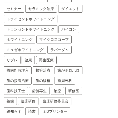
セミナー
セラミック治療
ダイエット
トライセントホワイトニング
トランセントホワイトニング
バイコン
ホワイトニング
マイクロスコープ
ミュゼホワイトニング
ラバーダム
リブレ
健康
再生医療
抜歯即時埋入
根管治療
歯がボロボロ
歯の接着治療
歯の移植
歯周外科
歯科技工士
歯髄再生
治療
研修医
義歯
臨床研修
臨床研修委員会
親知らず
読書
３Dプリンター