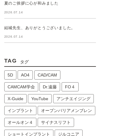
夏のご挨拶に心が和みました
2026.07.14
結城先生、ありがとうございました。
2026.07.14
TAG
タグ
5D
AO4
CAD/CAM
CAMCAM学会
Dr.遠藤
FO４
X-Guide
YouTube
アンチエイジング
インプラント
オープンバリアメンブレン
オールオン４
サイナスリフト
ショートインプラント
ジルコニア