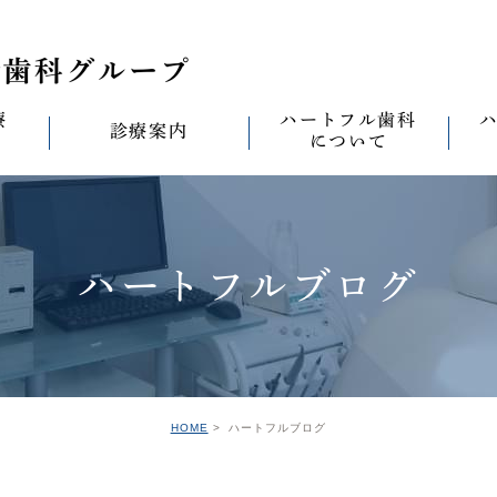
療
ハートフル歯科
診療案内
について
思い
診療案内一覧
(医)徹心会について
料金表
なる
ールセラミック治
むし歯治療
ハートフルの考え
歯周病治療
なる
ハートフルブログ
セラミック治療
ハートフルの治療
ワンデイジルコニア治
なる
ントへの思い
無菌化根管治療
院内設備
予防・メンテナンス
なる
正装置（イン
の思い
インプラント
ハートフル歯科
オールオン4
滅菌
グループ院の案内
HOME
ハートフルブログ
の思い
矯正治療
親知らずの抜歯
愛の