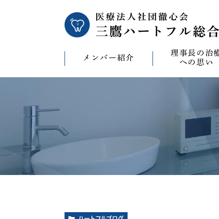
理事長の治
メンバー紹介
への思い
理事長の治療への
CAD/CAM（オ
療）への思い
バイコンインプラ
マウスピース型矯
ビザライン）へ
ホワイトニングへ
ハートフルブログ