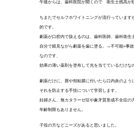
午後からは、歯科医院が開くので 衛生士残高が
ちまたでセルフホワイトニングが流行っていますが
的です。
劇薬が口腔内で扱えるのは、歯科医師、歯科衛生
自分で鏡見ながら劇薬を歯に塗る。→不可能=事
なのです、
効果の薄い薬剤を塗布して光を当てているだけな
劇薬だけに、唇や頬粘膜に付いたら口内炎のよう
それを防止する手技について学習します。
妊婦さん、無カタラーゼ症や象牙質形成不全症の
年齢制限もありません。
子役の方などニーズがあると思いました。