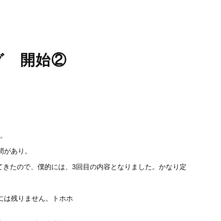
睡眠時無呼吸症候群
口臭外来
ホワイトニング
訪問歯科診療
グ 開始②
。
間があり。
てきたので、僕的には、3回目の内容となりました
。かなり定
には残りません
。トホホ