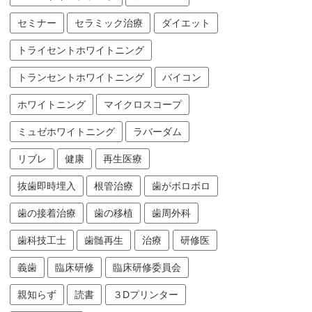
セミナー
セラミック治療
ダイエット
トライセントホワイトニング
トランセントホワイトニング
バイコン
ホワイトニング
マイクロスコープ
ミュゼホワイトニング
ラバーダム
リブレ
健康
再生医療
抜歯即時埋入
根管治療
歯がボロボロ
歯の接着治療
歯の移植
歯周外科
歯科技工士
歯髄再生
治療
研修医
義歯
臨床研修
臨床研修委員会
親知らず
読書
３Dプリンター