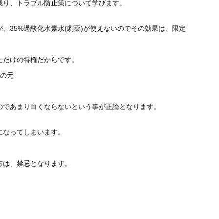
残り、トラブル防止策について学びます。
、35%過酸化
水素水(劇薬)が使えないのでその効果は、限定
士だけの特権だか
らです。
故の元
のであまり白くな
らないという事が正論となります。
になってしまいま
す。
方は、禁忌となり
ます。