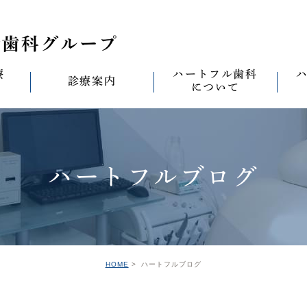
療
ハートフル歯科
診療案内
について
思い
診療案内一覧
(医)徹心会について
料金表
なる
ールセラミック治
むし歯治療
ハートフルの考え
歯周病治療
なる
ハートフルブログ
セラミック治療
ハートフルの治療
ワンデイジルコニア治
なる
ントへの思い
無菌化根管治療
院内設備
予防・メンテナンス
なる
正装置（イン
の思い
インプラント
ハートフル歯科
オールオン4
滅菌
グループ院の案内
HOME
ハートフルブログ
の思い
矯正治療
親知らずの抜歯
愛の