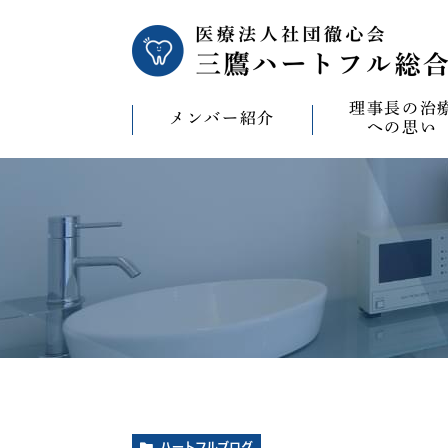
理事長の治
メンバー紹介
への思い
理事長の治療への
CAD/CAM（オ
療）への思い
バイコンインプラ
マウスピース型矯
ビザライン）へ
ホワイトニングへ
ハートフルブログ