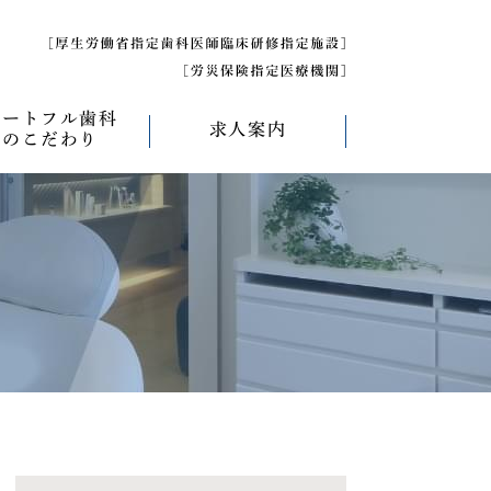
ハートフル歯科
求人案内
のこだわり
べく痛くない治療
求人募集について
べく削らない治療
研修医募集
療
べく抜かない治療
べく短期間の治療
管理について
エコキャップ