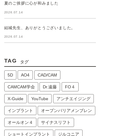
夏のご挨拶に心が和みました
2026.07.14
結城先生、ありがとうございました。
2026.07.14
TAG
タグ
5D
AO4
CAD/CAM
CAMCAM学会
Dr.遠藤
FO４
X-Guide
YouTube
アンチエイジング
インプラント
オープンバリアメンブレン
オールオン４
サイナスリフト
ショートインプラント
ジルコニア