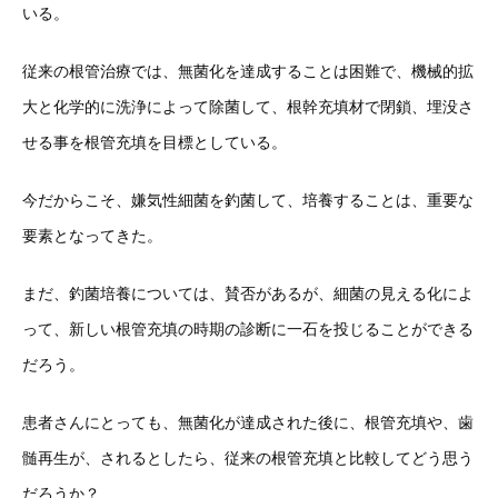
い
る。
従来の根管治療では、無菌化を達成することは困難で、機械的拡
大
と化学的に洗浄によって除菌して、根幹充填材で閉鎖、埋没さ
せる
事を根管充填を目標としている。
今だからこそ、嫌気性細菌を釣菌して、培養することは、重要な
要
素となってきた。
まだ、釣菌培養については、賛否があるが、細菌の見える化によ
っ
て、新しい根管充填の時期の診断に一石を投じることができる
だろう
。
患者さんにとっても、無菌化が達成された後に、根管充填や、歯
髄
再生が、されるとしたら、従来の根管充填と比較してどう思う
だろ
うか？