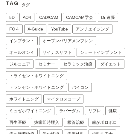
TAG
タグ
5D
AO4
CAD/CAM
CAMCAM学会
Dr.遠藤
FO４
X-Guide
YouTube
アンチエイジング
インプラント
オープンバリアメンブレン
オールオン４
サイナスリフト
ショートインプラント
ジルコニア
セミナー
セラミック治療
ダイエット
トライセントホワイトニング
トランセントホワイトニング
バイコン
ホワイトニング
マイクロスコープ
ミュゼホワイトニング
ラバーダム
リブレ
健康
再生医療
抜歯即時埋入
根管治療
歯がボロボロ