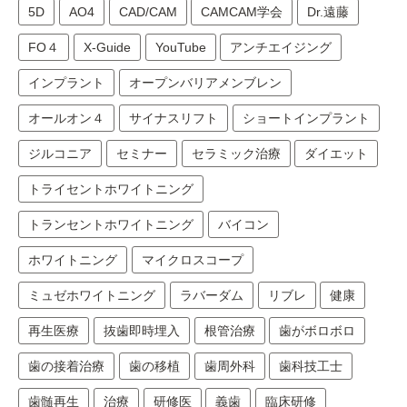
5D
AO4
CAD/CAM
CAMCAM学会
Dr.遠藤
FO４
X-Guide
YouTube
アンチエイジング
インプラント
オープンバリアメンブレン
オールオン４
サイナスリフト
ショートインプラント
ジルコニア
セミナー
セラミック治療
ダイエット
トライセントホワイトニング
トランセントホワイトニング
バイコン
ホワイトニング
マイクロスコープ
ミュゼホワイトニング
ラバーダム
リブレ
健康
再生医療
抜歯即時埋入
根管治療
歯がボロボロ
歯の接着治療
歯の移植
歯周外科
歯科技工士
歯髄再生
治療
研修医
義歯
臨床研修