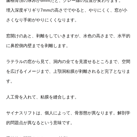
歯槽骨頂の厚みが5mmだと、グレー線の位置が変わります。
埋入深度ギリギリ7mmの高さででやると、やりにくく、窓が小
さ
くなり手術がやりにくくなります。
窓開けのあと、剥離をしていきますが、水色の高さまで、水平的
に
鼻腔側内壁までを剥離します。
ラテラルの窓から見て、洞内の全てを見渡せるところまで、空間
を
広げるイメージまで、上顎洞粘膜が剥離されると完了となりま
す。
人工骨を入れて、粘膜を縫合します。
サイナスリフトは、個人によって、骨形態が異なります。解剖学
的
問題点が異なるという意味です。