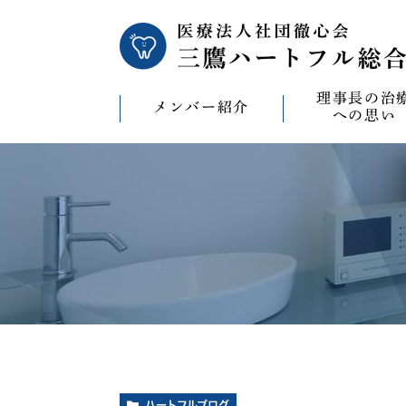
理事長の治
メンバー紹介
への思い
理事長の治療への
CAD/CAM（オ
療）への思い
バイコンインプラ
マウスピース型矯
ビザライン）へ
ホワイトニングへ
ハートフルブログ