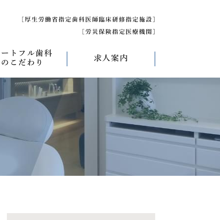
ハートフル歯科
求人案内
のこだわり
べく痛くない治療
求人募集について
べく削らない治療
研修医募集
療
べく抜かない治療
べく短期間の治療
管理について
エコキャップ