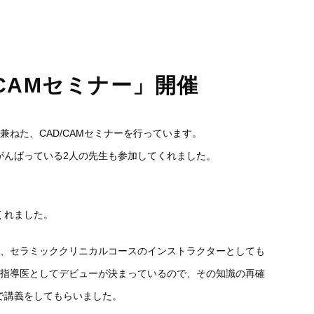
睡眠時無呼吸症候群
口臭外来
ホワイトニング
訪問歯科診療
CAMセミナー」開催
ねた、CAD/CA
Mセミナーを行っています。
がんばっている2
人の先生も参加してくれました。
くれました。
で、セラミッククリニカルコース
のインストラクターとしても
指導医としてデビューが決まっているので、
その知識の再確
で講義をしてもらいました。