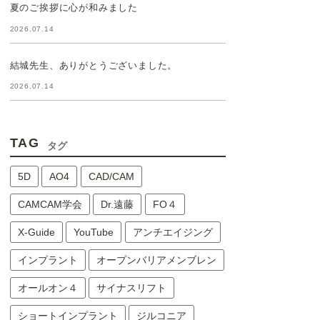
夏のご挨拶に心が和みました
2026.07.14
結城先生、ありがとうございました。
2026.07.14
TAG
タグ
5D
AO4
CAD/CAM
CAMCAM学会
Dr.遠藤
FO４
X-Guide
YouTube
アンチエイジング
インプラント
オープンバリアメンブレン
オールオン４
サイナスリフト
ショートインプラント
ジルコニア