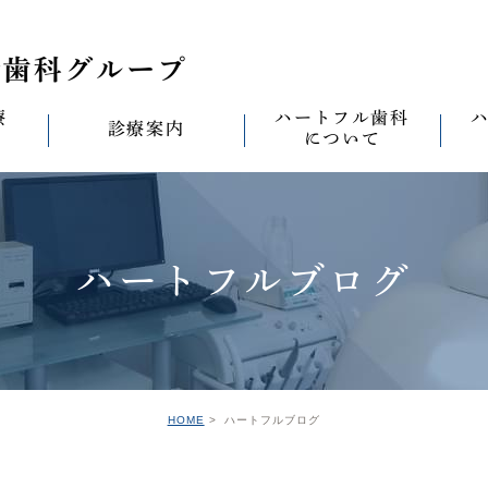
療
ハートフル歯科
診療案内
について
思い
診療案内一覧
(医)徹心会について
料金表
なる
ールセラミック治
むし歯治療
ハートフルの考え
歯周病治療
なる
ハートフルブログ
セラミック治療
ハートフルの治療
ワンデイジルコニア治
なる
ントへの思い
無菌化根管治療
院内設備
予防・メンテナンス
なる
正装置（イン
の思い
インプラント
ハートフル歯科
オールオン4
滅菌
グループ院の案内
HOME
ハートフルブログ
の思い
矯正治療
親知らずの抜歯
愛の