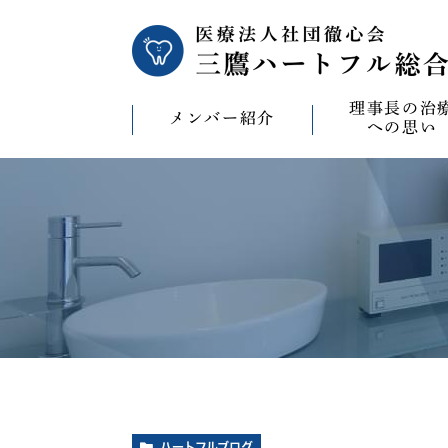
理事長の治
メンバー紹介
への思い
理事長の治療への
CAD/CAM（オ
療）への思い
バイコンインプラ
マウスピース型矯
ビザライン）へ
ホワイトニングへ
ハートフルブログ