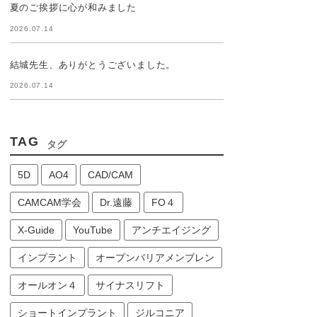
夏のご挨拶に心が和みました
2026.07.14
結城先生、ありがとうございました。
2026.07.14
TAG
タグ
5D
AO4
CAD/CAM
CAMCAM学会
Dr.遠藤
FO４
X-Guide
YouTube
アンチエイジング
インプラント
オープンバリアメンブレン
オールオン４
サイナスリフト
ショートインプラント
ジルコニア