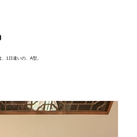
睡眠時無呼吸症候群
口臭外来
ホワイトニング
訪問歯科診療

は、1日違いの、
A型。