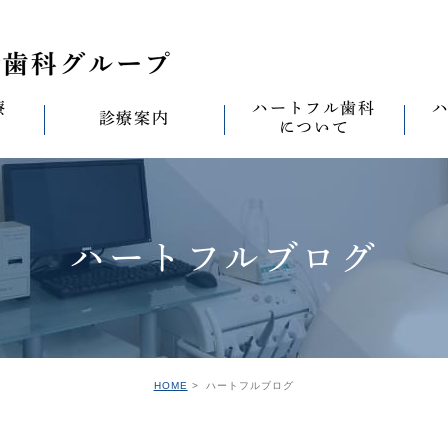
療
ハートフル歯科
診療案内
について
思い
診療案内一覧
(医)徹心会について
料金表
なる
ールセラミック治
むし歯治療
ハートフルの考え
歯周病治療
なる
ハートフルブログ
セラミック治療
ハートフルの治療
ワンデイジルコニア治
なる
ントへの思い
無菌化根管治療
院内設備
予防・メンテナンス
なる
正装置（イン
の思い
インプラント
ハートフル歯科
オールオン4
滅菌
グループ院の案内
HOME
ハートフルブログ
の思い
矯正治療
親知らずの抜歯
愛の