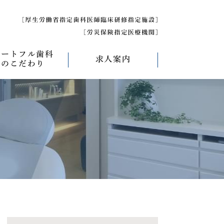
ハートフル歯科
求人案内
のこだわり
べく痛くない治療
求人募集について
べく削らない治療
研修医募集
療
べく抜かない治療
べく短期間の治療
管理について
エコキャップ