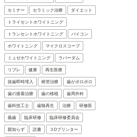
セミナー
セラミック治療
ダイエット
トライセントホワイトニング
トランセントホワイトニング
バイコン
ホワイトニング
マイクロスコープ
ミュゼホワイトニング
ラバーダム
リブレ
健康
再生医療
抜歯即時埋入
根管治療
歯がボロボロ
歯の接着治療
歯の移植
歯周外科
歯科技工士
歯髄再生
治療
研修医
義歯
臨床研修
臨床研修委員会
親知らず
読書
３Dプリンター