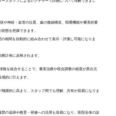
タースタッフによるレクチャーで詳細につ
いて理解できまし
形状や神経・
血管の位置、歯の微細構造、咀嚼機能や審美的要
の状態を把握できます。
間の相関を自動的に組み合わせて表示・
評価し可能になりま
治療計画に反映されます。
情報を統合することで、
審美治療や咬合調整の精度が異次元
直感的に行えます。
が飛躍的に高まり、スタッフ間でも理解、
共有が容易になりま
履歴の追跡や教育・研修への活用も容易になり、
医院全体の診