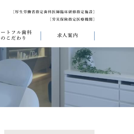
ハートフル歯科
求人案内
のこだわり
べく痛くない治療
求人募集について
べく削らない治療
研修医募集
療
べく抜かない治療
べく短期間の治療
管理について
エコキャップ