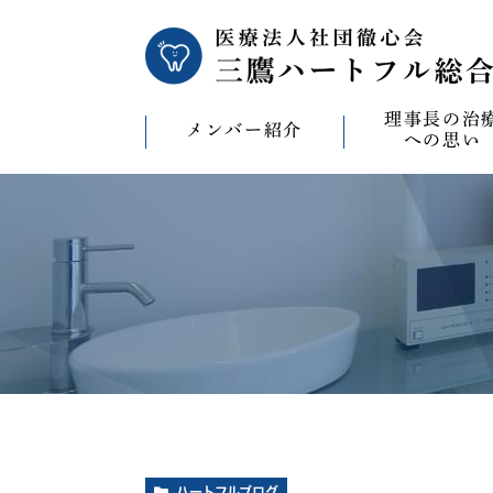
理事長の治
メンバー紹介
への思い
理事長の治療への
CAD/CAM（オ
療）への思い
バイコンインプラ
マウスピース型矯
ビザライン）へ
ホワイトニングへ
ハートフルブログ