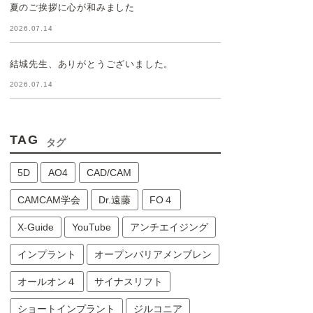
夏のご挨拶に心が和みました
2026.07.14
結城先生、ありがとうございました。
2026.07.14
TAG
タグ
5D
AO4
CAD/CAM
CAMCAM学会
Dr.遠藤
FO４
X-Guide
YouTube
アンチエイジング
インプラント
オープンバリアメンブレン
オールオン４
サイナスリフト
ショートインプラント
ジルコニア