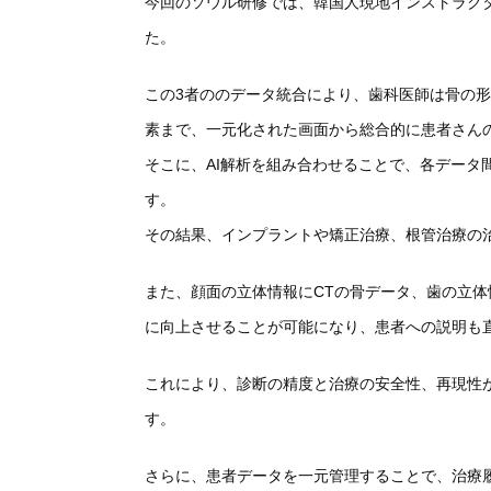
今回のソウル研修では、
韓国人現地インストラク
た。
この3者ののデータ統合により、歯科医師は骨の
素まで、
一元化された画面から総合的に患者さん
そこに、AI解析を組み合わせることで、
各データ
す。
その結果、インプラントや矯正治療、
根管治療の
また、顔面の立体情報にCTの骨データ、
歯の立体
に向上させることが可能になり
、患者への説明も
これにより、診断の精度と治療の安全性、
再現性
す。
さらに、患者データを一元管理することで、
治療