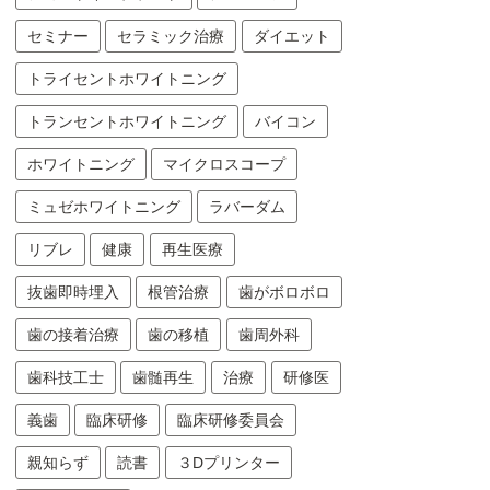
セミナー
セラミック治療
ダイエット
トライセントホワイトニング
トランセントホワイトニング
バイコン
ホワイトニング
マイクロスコープ
ミュゼホワイトニング
ラバーダム
リブレ
健康
再生医療
抜歯即時埋入
根管治療
歯がボロボロ
歯の接着治療
歯の移植
歯周外科
歯科技工士
歯髄再生
治療
研修医
義歯
臨床研修
臨床研修委員会
親知らず
読書
３Dプリンター