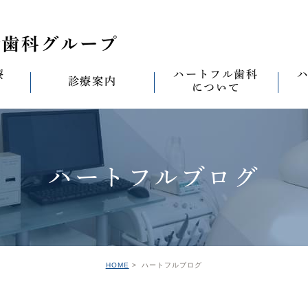
療
ハートフル歯科
診療案内
について
思い
診療案内一覧
(医)徹心会について
料金表
なる
ールセラミック治
むし歯治療
ハートフルの考え
歯周病治療
なる
ハートフルブログ
セラミック治療
ハートフルの治療
ワンデイジルコニア治
なる
ントへの思い
無菌化根管治療
院内設備
予防・メンテナンス
なる
正装置（イン
の思い
インプラント
ハートフル歯科
オールオン4
滅菌
グループ院の案内
HOME
ハートフルブログ
の思い
矯正治療
親知らずの抜歯
愛の