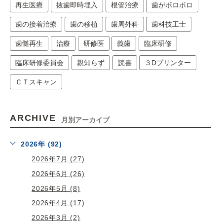
再生医療
抜歯即時埋入
根管治療
歯がボロボロ
歯の接着治療
歯の移植
歯周外科
歯科技工士
歯髄再生
治療
研修医
義歯
臨床研修
臨床研修委員会
親知らず
読書
３Dプリンター
ＣＴスキャン
ARCHIVE
月別アーカイブ
2026年 (92)
2026年7月 (27)
2026年6月 (26)
2026年5月 (8)
2026年4月 (17)
2026年3月 (2)