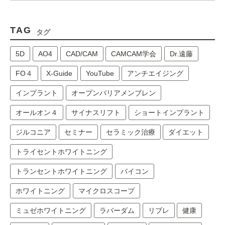
TAG
タグ
5D
AO4
CAD/CAM
CAMCAM学会
Dr.遠藤
FO４
X-Guide
YouTube
アンチエイジング
インプラント
オープンバリアメンブレン
オールオン４
サイナスリフト
ショートインプラント
ジルコニア
セミナー
セラミック治療
ダイエット
トライセントホワイトニング
トランセントホワイトニング
バイコン
ホワイトニング
マイクロスコープ
ミュゼホワイトニング
ラバーダム
リブレ
健康