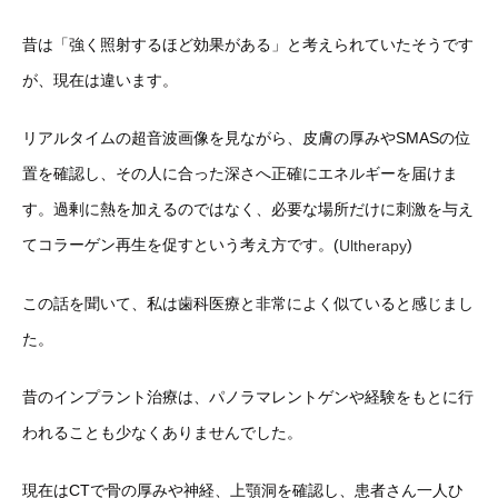
昔は「強く照射するほど効果がある」
と考えられていたそうです
が、現在は違います。
リアルタイムの超音波画像を見ながら、
皮膚の厚みやSMASの位
置を確認し、
その人に合った深さへ正確にエネルギーを届けま
す。
過剰に熱を加えるのではなく、
必要な場所だけに刺激を与え
てコラーゲン再生を促すという考え方
です。(
)
Ultherapy
この話を聞いて、
私は歯科医療と非常によく似ていると感じまし
た。
昔のインプラント治療は、
パノラマレントゲンや経験をもとに行
われることも少なくありませ
んでした。
現在はCTで骨の厚みや神経、上顎洞を確認し、
患者さん一人ひ