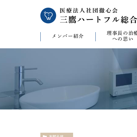
理事長の治
メンバー紹介
への思い
理事長の治療への
CAD/CAM（オ
療）への思い
バイコンインプラ
マウスピース型矯
ビザライン）へ
ホワイトニングへ
お知らせ