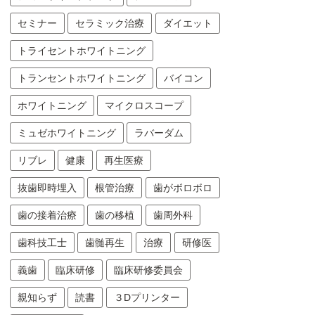
セミナー
セラミック治療
ダイエット
トライセントホワイトニング
トランセントホワイトニング
バイコン
ホワイトニング
マイクロスコープ
ミュゼホワイトニング
ラバーダム
リブレ
健康
再生医療
抜歯即時埋入
根管治療
歯がボロボロ
歯の接着治療
歯の移植
歯周外科
歯科技工士
歯髄再生
治療
研修医
義歯
臨床研修
臨床研修委員会
親知らず
読書
３Dプリンター