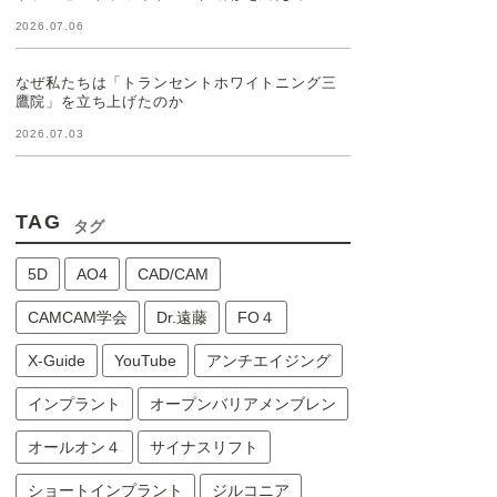
2026.07.06
なぜ私たちは「トランセントホワイトニング三
鷹院」を立ち上げたのか
2026.07.03
TAG
タグ
5D
AO4
CAD/CAM
CAMCAM学会
Dr.遠藤
FO４
X-Guide
YouTube
アンチエイジング
インプラント
オープンバリアメンブレン
オールオン４
サイナスリフト
ショートインプラント
ジルコニア