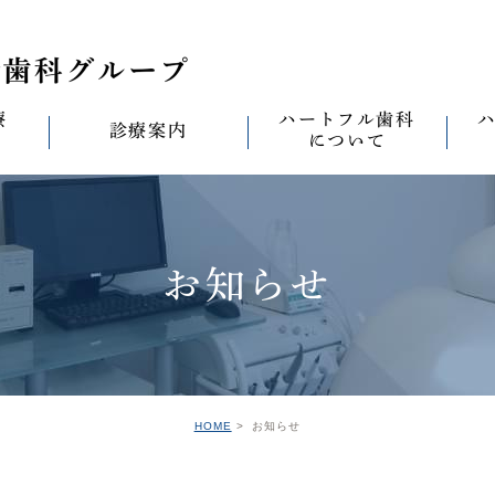
療
ハートフル歯科
診療案内
について
思い
診療案内一覧
(医)徹心会について
料金表
なる
ールセラミック治
むし歯治療
ハートフルの考え
歯周病治療
なる
お知らせ
セラミック治療
ハートフルの治療
ワンデイジルコニア治
なる
ントへの思い
無菌化根管治療
院内設備
予防・メンテナンス
なる
正装置（イン
の思い
インプラント
ハートフル歯科
オールオン4
滅菌
グループ院の案内
HOME
お知らせ
の思い
矯正治療
親知らずの抜歯
愛の