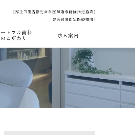
ハートフル歯科
求人案内
のこだわり
べく痛くない治療
求人募集について
べく削らない治療
研修医募集
療
べく抜かない治療
べく短期間の治療
管理について
エコキャップ