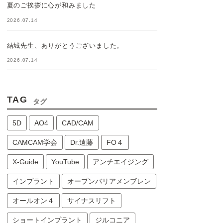
夏のご挨拶に心が和みました
2026.07.14
結城先生、ありがとうございました。
2026.07.14
TAG
タグ
5D
AO4
CAD/CAM
CAMCAM学会
Dr.遠藤
FO４
X-Guide
YouTube
アンチエイジング
インプラント
オープンバリアメンブレン
オールオン４
サイナスリフト
ショートインプラント
ジルコニア