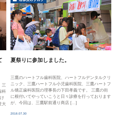
睡眠時無呼吸症候群
口臭外来
ホワイトニング
訪問歯科診療
て
夏祭りに参加しました。
三鷹のハートフル歯科医院、ハートフルデンタルクリ
ニック、三鷹ハートフル小児歯科医院、三鷹ハートフ
、三
ル矯正歯科医院の理事長の下田孝義です。 三鷹の街
歯科
に根付いてやっていこうと日々診療を行っております
かけ
が、今回は、三鷹駅前通り商店 […]
世大
2016.07.30