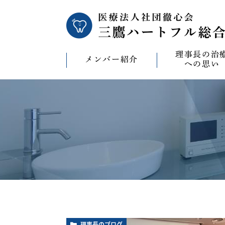
理事長の治
メンバー紹介
への思い
理事長の治療への
CAD/CAM（オ
療）への思い
バイコンインプラ
マウスピース型矯
ビザライン）へ
ホワイトニングへ
理事長のブログ