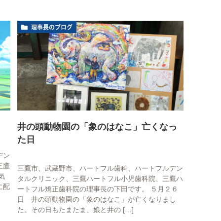
理事長のブログ
井の頭動物園の「象のはなこ」亡くなっ
た日
デン
三鷹
三鷹市、武蔵野市、ハートフル歯科、ハートフルデン
気
タルクリニック、三鷹ハートフル小児歯科院、三鷹ハ
に配
ートフル矯正歯科院の理事長の下田です。 ５月２６
日 井の頭動物園の「象のはなこ」が亡くなりまし
た。その日もたまたま、娘と井の […]