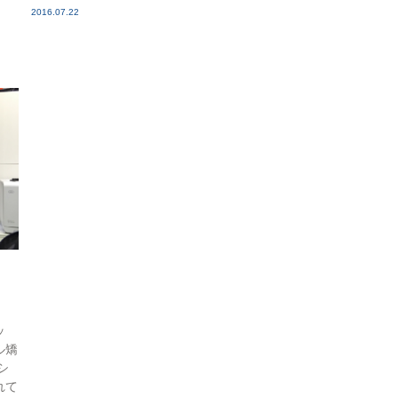
2016.07.22
ッ
ル矯
シ
れて