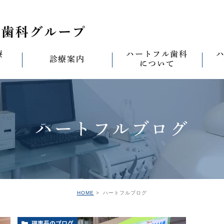
療
ハートフル歯科
診療案内
について
思い
診療案内一覧
(医)徹心会について
料金表
なる
ールセラミック治
むし歯治療
ハートフルの考え
歯周病治療
なる
ハートフルブログ
セラミック治療
ハートフルの治療
ワンデイジルコニア治
なる
ントへの思い
無菌化根管治療
院内設備
予防・メンテナンス
なる
正装置（イン
の思い
インプラント
ハートフル歯科
オールオン4
滅菌
グループ院の案内
HOME
ハートフルブログ
の思い
矯正治療
親知らずの抜歯
愛の
理事長のブログ