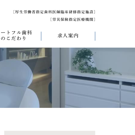
ハートフル歯科
求人案内
のこだわり
べく痛くない治療
求人募集について
べく削らない治療
研修医募集
療
べく抜かない治療
べく短期間の治療
管理について
エコキャップ