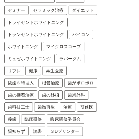
セミナー
セラミック治療
ダイエット
トライセントホワイトニング
トランセントホワイトニング
バイコン
ホワイトニング
マイクロスコープ
ミュゼホワイトニング
ラバーダム
リブレ
健康
再生医療
抜歯即時埋入
根管治療
歯がボロボロ
歯の接着治療
歯の移植
歯周外科
歯科技工士
歯髄再生
治療
研修医
義歯
臨床研修
臨床研修委員会
親知らず
読書
３Dプリンター