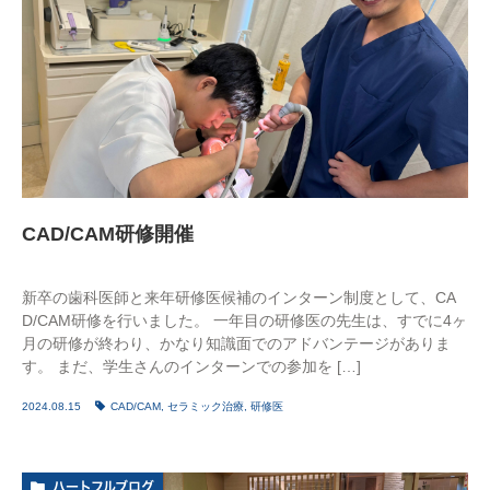
CAD/CAM研修開催
新卒の歯科医師と来年研修医候補のインターン制度として、CA
D/CAM研修を行いました。 一年目の研修医の先生は、すでに4ヶ
月の研修が終わり、かなり知識面でのアドバンテージがありま
す。 まだ、学生さんのインターンでの参加を […]
2024.08.15
CAD/CAM
,
セラミック治療
,
研修医
ハートフルブログ