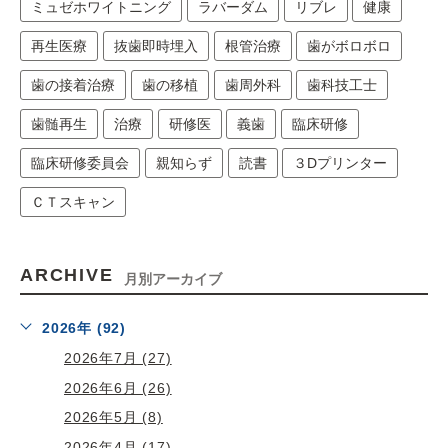
ミュゼホワイトニング
ラバーダム
リブレ
健康
再生医療
抜歯即時埋入
根管治療
歯がボロボロ
歯の接着治療
歯の移植
歯周外科
歯科技工士
歯髄再生
治療
研修医
義歯
臨床研修
臨床研修委員会
親知らず
読書
３Dプリンター
ＣＴスキャン
ARCHIVE
月別アーカイブ
2026年 (92)
2026年7月 (27)
2026年6月 (26)
2026年5月 (8)
2026年4月 (17)