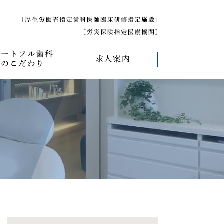
ハートフル歯科
求人案内
のこだわり
べく痛くない治療
求人募集について
べく削らない治療
研修医募集
療
べく抜かない治療
べく短期間の治療
管理について
エコキャップ