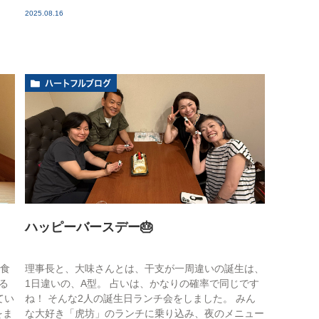
2025.08.16
ハートフルブログ
ハッピーバースデー🎂
を食
理事長と、大味さんとは、干支が一周違いの誕生は、
る
1日違いの、A型。 占いは、かなりの確率で同じです
てい
ね！ そんな2人の誕生日ランチ会をしました。 みん
をま
な大好き「虎坊」のランチに乗り込み、夜のメニュー