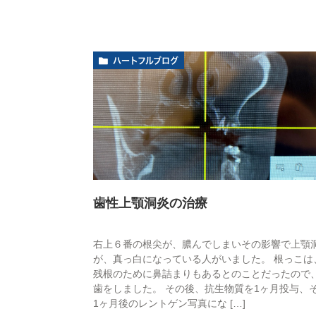
ハートフルブログ
歯性上顎洞炎の治療
右上６番の根尖が、膿んでしまいその影響で上顎
が、真っ白になっている人がいました。 根っこは
残根のために鼻詰まりもあるとのことだったので
歯をしました。 その後、抗生物質を1ヶ月投与、
1ヶ月後のレントゲン写真にな […]