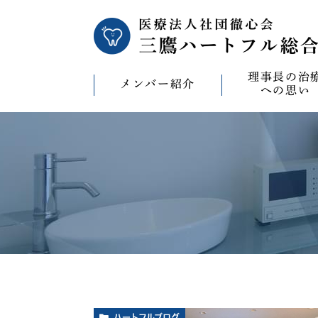
理事長の治
メンバー紹介
への思い
理事長の治療への
CAD/CAM（オ
療）への思い
バイコンインプラ
マウスピース型矯
ビザライン）へ
ホワイトニングへ
ハートフルブログ