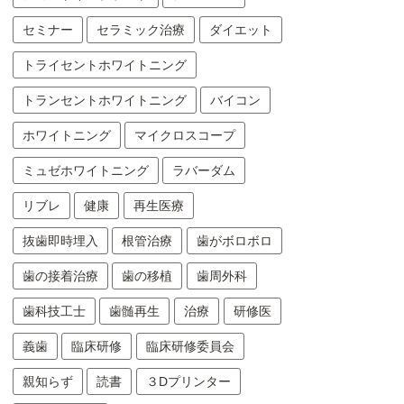
セミナー
セラミック治療
ダイエット
トライセントホワイトニング
トランセントホワイトニング
バイコン
ホワイトニング
マイクロスコープ
ミュゼホワイトニング
ラバーダム
リブレ
健康
再生医療
抜歯即時埋入
根管治療
歯がボロボロ
歯の接着治療
歯の移植
歯周外科
歯科技工士
歯髄再生
治療
研修医
義歯
臨床研修
臨床研修委員会
親知らず
読書
３Dプリンター