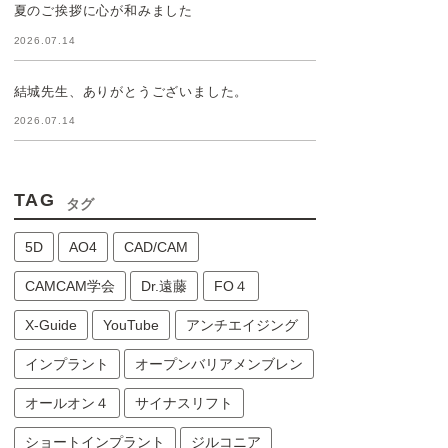
夏のご挨拶に心が和みました
2026.07.14
結城先生、ありがとうございました。
2026.07.14
TAG
タグ
5D
AO4
CAD/CAM
CAMCAM学会
Dr.遠藤
FO４
X-Guide
YouTube
アンチエイジング
インプラント
オープンバリアメンブレン
オールオン４
サイナスリフト
ショートインプラント
ジルコニア