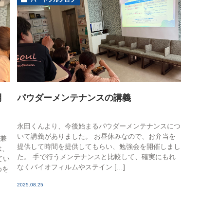
睡眠時無呼吸症候群
口臭外来
ホワイトニング
訪問歯科診療
開
パウダーメンテナンスの講義
永田くんより、今後始まるパウダーメンテナンスにつ
いて講義がありました。 お昼休みなので、お弁当を
も兼
提供して時間を提供してもらい、勉強会を開催しまし
は、
た。 手で行うメンテナンスと比較して、確実にもれ
てい
なくバイオフィルムやステイン […]
めを
2025.08.25