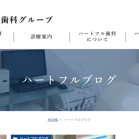
療
ハートフル歯科
診療案内
について
思い
診療案内一覧
(医)徹心会について
料金表
なる
ールセラミック治
むし歯治療
ハートフルの考え
歯周病治療
なる
ハートフルブログ
セラミック治療
ハートフルの治療
ワンデイジルコニア治
なる
ントへの思い
無菌化根管治療
院内設備
予防・メンテナンス
なる
正装置（イン
の思い
インプラント
ハートフル歯科
オールオン4
滅菌
グループ院の案内
HOME
ハートフルブログ
の思い
矯正治療
親知らずの抜歯
愛の
ハートフルブログ