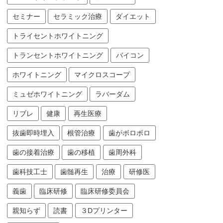
セミナー
セラミック治療
ダイエット
トライセントホワイトニング
トランセントホワイトニング
バイコン
ホワイトニング
マイクロスコープ
ミュゼホワイトニング
ラバーダム
リブレ
健康
再生医療
抜歯即時埋入
根管治療
歯がボロボロ
歯の接着治療
歯の移植
歯周外科
歯科技工士
歯髄再生
治療
研修医
義歯
臨床研修
臨床研修委員会
親知らず
読書
３Dプリンター