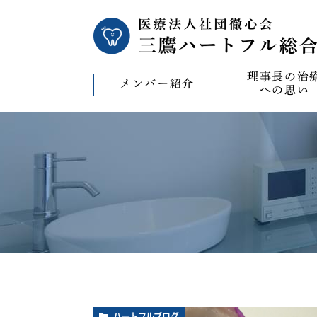
理事長の治
メンバー紹介
への思い
理事長の治療への
CAD/CAM（オ
療）への思い
バイコンインプラ
マウスピース型矯
ビザライン）へ
ホワイトニングへ
ハートフルブログ