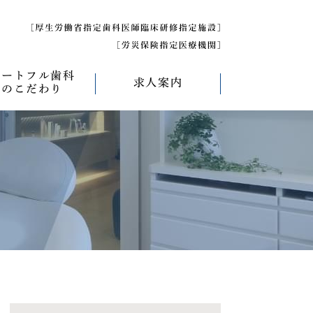
ハートフル歯科
求人案内
のこだわり
べく痛くない治療
求人募集について
べく削らない治療
研修医募集
療
べく抜かない治療
べく短期間の治療
管理について
エコキャップ