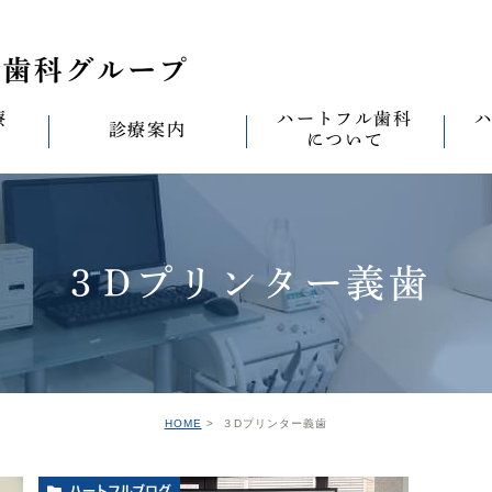
療
ハートフル歯科
診療案内
について
思い
診療案内一覧
(医)徹心会について
料金表
なる
ールセラミック治
むし歯治療
ハートフルの考え
歯周病治療
なる
３Dプリンター義歯
セラミック治療
ハートフルの治療
ワンデイジルコニア治
なる
ントへの思い
無菌化根管治療
院内設備
予防・メンテナンス
なる
正装置（イン
の思い
インプラント
ハートフル歯科
オールオン4
滅菌
グループ院の案内
HOME
３Dプリンター義歯
の思い
矯正治療
親知らずの抜歯
愛の
ハートフルブログ