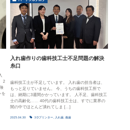
睡眠時無呼吸症候群
口臭外来
ホワイトニング
訪問歯科診療
入れ歯作りの歯科技工士不足問題の解決
糸口
入
 2
歯科技工士が不足しています。 入れ歯の担当者は、
険
もっと足りていません。 今、うちの歯科技工所で
ンを
は、納期に3週間かかっています。 人不足、歯科技工
士の高齢化…… 40代の歯科技工士は、すでに業界の
闇の中でほとんど潰れてしま […]
2025.04.30
３Dプリンター
,
入れ歯
,
義歯