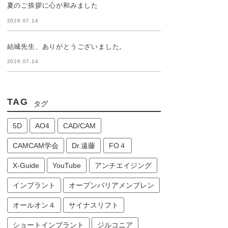
夏のご挨拶に心が和みました
2026.07.14
結城先生、ありがとうございました。
2026.07.14
TAG
タグ
5D
AO4
CAD/CAM
CAMCAM学会
Dr.遠藤
FO４
X-Guide
YouTube
アンチエイジング
インプラント
オープンバリアメンブレン
オールオン４
サイナスリフト
ショートインプラント
ジルコニア