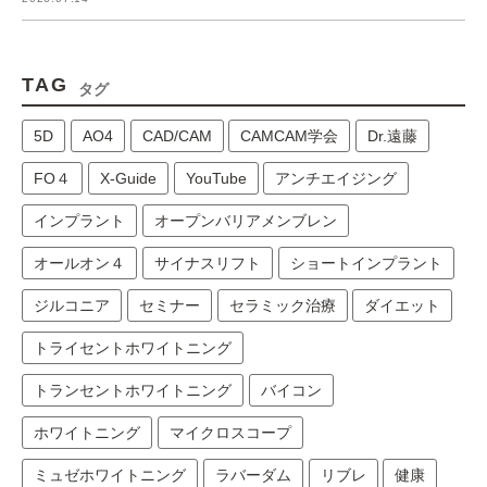
TAG
タグ
5D
AO4
CAD/CAM
CAMCAM学会
Dr.遠藤
FO４
X-Guide
YouTube
アンチエイジング
インプラント
オープンバリアメンブレン
オールオン４
サイナスリフト
ショートインプラント
ジルコニア
セミナー
セラミック治療
ダイエット
トライセントホワイトニング
トランセントホワイトニング
バイコン
ホワイトニング
マイクロスコープ
ミュゼホワイトニング
ラバーダム
リブレ
健康