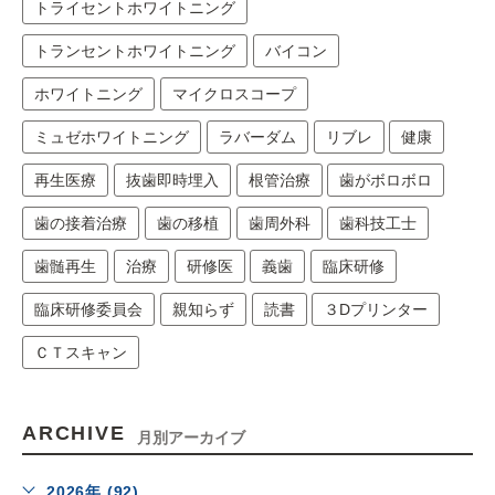
トライセントホワイトニング
トランセントホワイトニング
バイコン
ホワイトニング
マイクロスコープ
ミュゼホワイトニング
ラバーダム
リブレ
健康
再生医療
抜歯即時埋入
根管治療
歯がボロボロ
歯の接着治療
歯の移植
歯周外科
歯科技工士
歯髄再生
治療
研修医
義歯
臨床研修
臨床研修委員会
親知らず
読書
３Dプリンター
ＣＴスキャン
ARCHIVE
月別アーカイブ
2026年 (92)