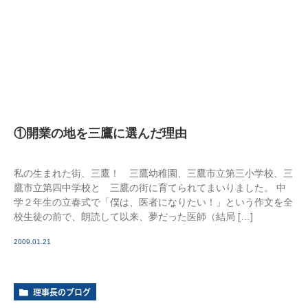
①開業の地を三鷹に選んだ理由
私の生まれた街、三鷹！ 三鷹幼稚園、三鷹市立第三小学校、三
鷹市立第四中学校と 三鷹の街に育てられてまいりました。 中
学２年生の立春式で「僕は、医者になりたい！」という作文を全
校生徒の前で、朗読して以来、夢だった医師（結局 […]
2009.01.21
理事長のブログ