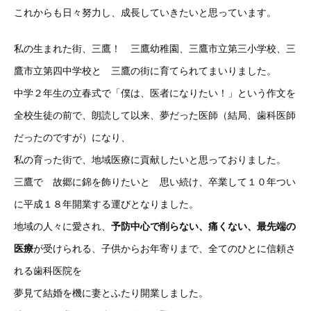
これからも日々努力し、成長していきたいと思っています。
私の生まれた街、三鷹！ 三鷹幼稚園、三鷹市立第三小学校、三
鷹市立第四中学校と 三鷹の街に育てられてまいりました。
中学２年生の立春式で「僕は、医者になりたい！」という作文を
全校生徒の前で、朗読して以来、夢だった医師（結局、歯科医師
だったのですが）になり、
私の育った街で、地域医療に貢献したいと思っておりました。
三鷹で 故郷に錦を飾りたいと 思い続け、卒業して１０年つい
に平成１８年開業する運びとなりました。
地域の人々に愛され、
予防中心で削らない、痛くない、最先端の
医療
が受けられる、子供からお年寄りまで、全てのひとに信頼さ
れる歯科医院を
夢見て結婚を機に妻とふたり開業しました。