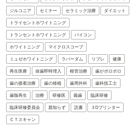
ジルコニア
セミナー
セラミック治療
ダイエット
トライセントホワイトニング
トランセントホワイトニング
バイコン
ホワイトニング
マイクロスコープ
ミュゼホワイトニング
ラバーダム
リブレ
健康
再生医療
抜歯即時埋入
根管治療
歯がボロボロ
歯の接着治療
歯の移植
歯周外科
歯科技工士
歯髄再生
治療
研修医
義歯
臨床研修
臨床研修委員会
親知らず
読書
３Dプリンター
ＣＴスキャン