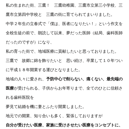
私の生まれた街、三鷹！ 三鷹幼稚園、三鷹市立第三小学校、三
鷹市立第四中学校と 三鷹の街に育てられてまいりました。
中学２年生の立春式で「僕は、医者になりたい！」という作文を
全校生徒の前で、朗読して以来、夢だった医師（結局、歯科医師
だったのですが）になり、
私の育った街で、地域医療に貢献したいと思っておりました。
三鷹で 故郷に錦を飾りたいと 思い続け、卒業して１０年つい
に平成１８年開業する運びとなりました。
地域の人々に愛され、
予防中心で削らない、痛くない、最先端の
医療
が受けられる、子供からお年寄りまで、全てのひとに信頼さ
れる歯科医院を
夢見て結婚を機に妻とふたり開業しました。
地元での開業、知り合いも多く、緊張しておりますが
自分が受けたい医療、家族に受けさせたい医療をコンセプトに、