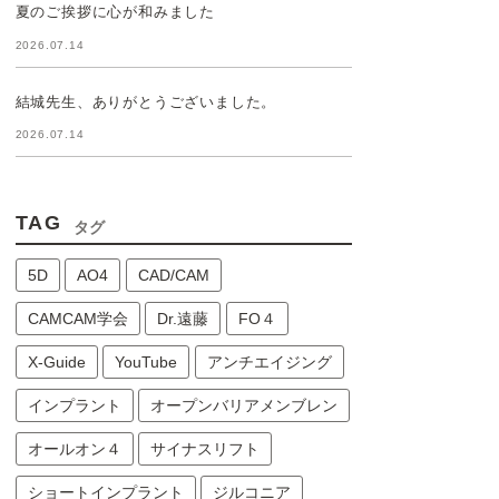
夏のご挨拶に心が和みました
2026.07.14
結城先生、ありがとうございました。
2026.07.14
TAG
タグ
5D
AO4
CAD/CAM
CAMCAM学会
Dr.遠藤
FO４
X-Guide
YouTube
アンチエイジング
インプラント
オープンバリアメンブレン
オールオン４
サイナスリフト
ショートインプラント
ジルコニア