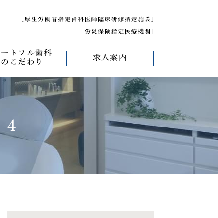
ハートフル歯科
求人案内
のこだわり
べく痛くない治療
求人募集について
べく削らない治療
研修医募集
ン４
療
べく抜かない治療
べく短期間の治療
管理について
エコキャップ