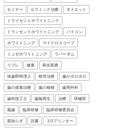
セミナー
セラミック治療
ダイエット
トライセントホワイトニング
トランセントホワイトニング
バイコン
ホワイトニング
マイクロスコープ
ミュゼホワイトニング
ラバーダム
リブレ
健康
再生医療
抜歯即時埋入
根管治療
歯がボロボロ
歯の接着治療
歯の移植
歯周外科
歯科技工士
歯髄再生
治療
研修医
義歯
臨床研修
臨床研修委員会
親知らず
読書
３Dプリンター