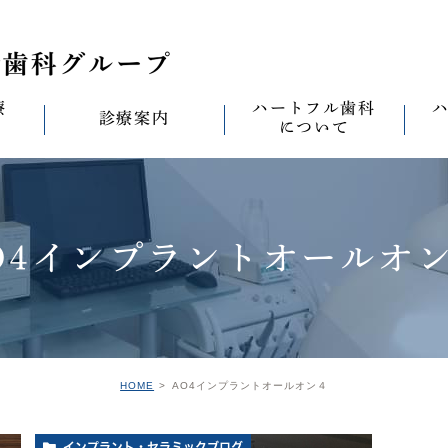
療
ハートフル歯科
診療案内
について
思い
診療案内一覧
(医)徹心会について
料金表
なる
ールセラミック治
むし歯治療
ハートフルの考え
歯周病治療
なる
O4インプラントオールオ
セラミック治療
ハートフルの治療
ワンデイジルコニア治
なる
ントへの思い
無菌化根管治療
院内設備
予防・メンテナンス
なる
正装置（イン
の思い
インプラント
ハートフル歯科
オールオン4
滅菌
グループ院の案内
HOME
AO4インプラントオールオン４
の思い
矯正治療
親知らずの抜歯
愛の
インプラント・セラミックブログ