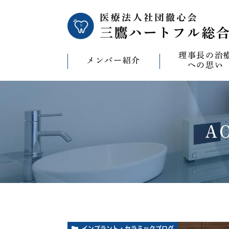
理事長の治
メンバー紹介
への思い
理事長の治療への
CAD/CAM（オ
療）への思い
A
バイコンインプラ
マウスピース型矯
ビザライン）へ
ホワイトニングへ
インプラント・セラミックブログ