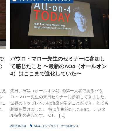
睡眠時無呼吸症候群
口臭外来
ホワイトニング
訪問歯科診療
で
パウロ・マロー先生のセミナーに参加し
の
て感じたこと 〜最新のAO4（オールオン
4）はここまで進化していた〜
を見
先日、AO4（オールオン4）の第一人者であるパウ
ン
ロ・マロー先生の来日セミナーに参加してきました。
ぶこ
世界のトップレベルの治療を学ぶことができ、とても
た
刺激を受けました。 特に印象的だったのは、デジタ
ル技術の進歩です。 CT、 […]
2026.07.03
AO4
,
インプラント
,
オールオン４