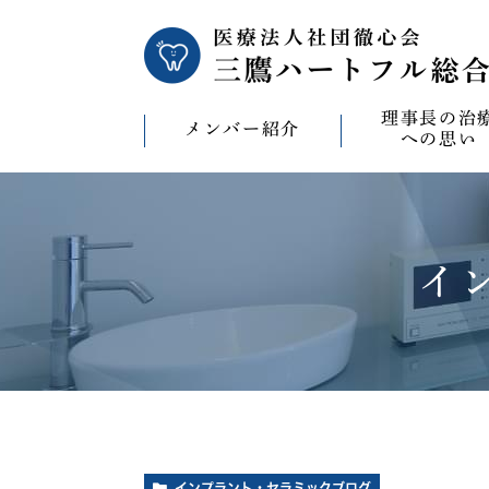
理事長の治
メンバー紹介
への思い
理事長の治療への
CAD/CAM（オ
療）への思い
イ
バイコンインプラ
マウスピース型矯
ビザライン）へ
ホワイトニングへ
インプラント・セラミックブログ