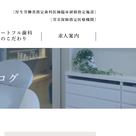
ハートフル歯科
求人案内
のこだわり
べく痛くない治療
求人募集について
べく削らない治療
研修医募集
ログ
療
べく抜かない治療
べく短期間の治療
管理について
エコキャップ