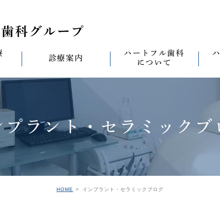
療
ハートフル歯科
診療案内
について
思い
診療案内一覧
(医)徹心会について
料金表
なる
ールセラミック治
むし歯治療
ハートフルの考え
歯周病治療
なる
ンプラント・セラミックブ
セラミック治療
ハートフルの治療
ワンデイジルコニア治
なる
ントへの思い
無菌化根管治療
院内設備
予防・メンテナンス
なる
正装置（イン
の思い
インプラント
ハートフル歯科
オールオン4
滅菌
グループ院の案内
HOME
インプラント・セラミックブログ
の思い
矯正治療
親知らずの抜歯
愛の