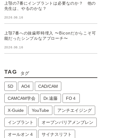
上顎の7番にインプラントは必要なのか？ 他の
先生は、やるのかな？
2026.06.16
上顎7番への抜歯即時埋入 〜Biconだからこそ可
能だったシンプルなアプローチ〜
2026.06.16
TAG
タグ
5D
AO4
CAD/CAM
CAMCAM学会
Dr.遠藤
FO４
X-Guide
YouTube
アンチエイジング
インプラント
オープンバリアメンブレン
オールオン４
サイナスリフト