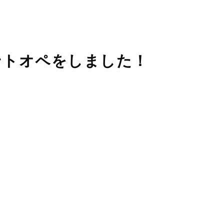
睡眠時無呼吸症候群
口臭外来
ホワイトニング
訪問歯科診療
ントオペをしました！