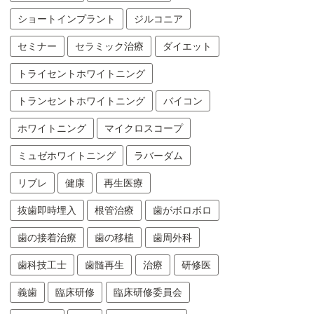
ショートインプラント
ジルコニア
セミナー
セラミック治療
ダイエット
トライセントホワイトニング
トランセントホワイトニング
バイコン
ホワイトニング
マイクロスコープ
ミュゼホワイトニング
ラバーダム
リブレ
健康
再生医療
抜歯即時埋入
根管治療
歯がボロボロ
歯の接着治療
歯の移植
歯周外科
歯科技工士
歯髄再生
治療
研修医
義歯
臨床研修
臨床研修委員会