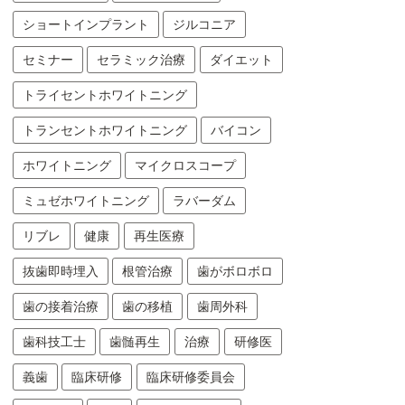
ショートインプラント
ジルコニア
セミナー
セラミック治療
ダイエット
トライセントホワイトニング
トランセントホワイトニング
バイコン
ホワイトニング
マイクロスコープ
ミュゼホワイトニング
ラバーダム
リブレ
健康
再生医療
抜歯即時埋入
根管治療
歯がボロボロ
歯の接着治療
歯の移植
歯周外科
歯科技工士
歯髄再生
治療
研修医
義歯
臨床研修
臨床研修委員会