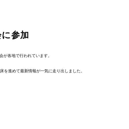
睡眠時無呼吸症候群
口臭外来
ホワイトニング
訪問歯科診療
会に参加
会が各地で行われています。
臨床を進めて最新情報が一気に走り出しました。