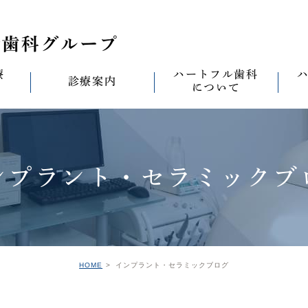
療
ハートフル歯科
診療案内
について
思い
診療案内一覧
(医)徹心会について
料金表
なる
ールセラミック治
むし歯治療
ハートフルの考え
歯周病治療
なる
ンプラント・セラミックブ
セラミック治療
ハートフルの治療
ワンデイジルコニア治
なる
ントへの思い
無菌化根管治療
院内設備
予防・メンテナンス
なる
正装置（イン
の思い
インプラント
ハートフル歯科
オールオン4
滅菌
グループ院の案内
HOME
インプラント・セラミックブログ
の思い
矯正治療
親知らずの抜歯
愛の