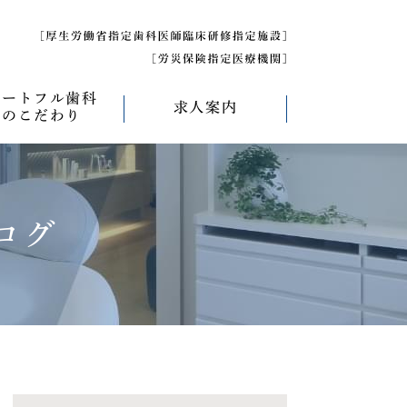
ハートフル歯科
求人案内
のこだわり
べく痛くない治療
求人募集について
べく削らない治療
研修医募集
ログ
療
べく抜かない治療
べく短期間の治療
管理について
エコキャップ