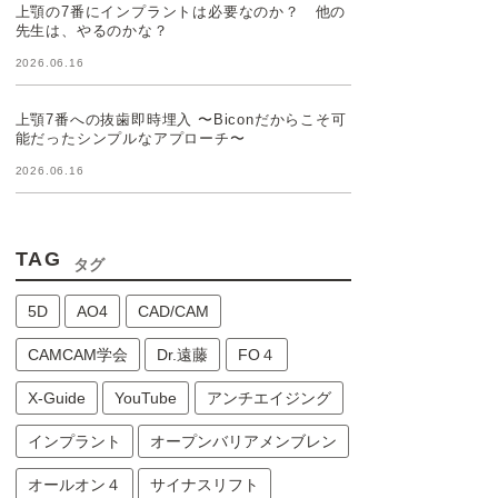
上顎の7番にインプラントは必要なのか？ 他の
先生は、やるのかな？
2026.06.16
上顎7番への抜歯即時埋入 〜Biconだからこそ可
能だったシンプルなアプローチ〜
2026.06.16
TAG
タグ
5D
AO4
CAD/CAM
CAMCAM学会
Dr.遠藤
FO４
X-Guide
YouTube
アンチエイジング
インプラント
オープンバリアメンブレン
オールオン４
サイナスリフト