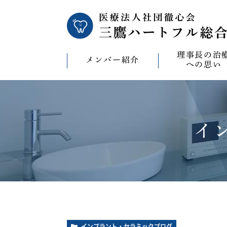
理事長の治
メンバー紹介
への思い
理事長の治療への
CAD/CAM（オ
療）への思い
イ
バイコンインプラ
マウスピース型矯
ビザライン）へ
ホワイトニングへ
インプラント・セラミックブログ