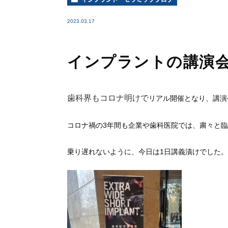
2023.03.17
インプラントの講演
歯科界もコロナ明けで
リアル開催となり、講演
コロナ禍の3年間も企業や歯科医院では、粛々と
乗り遅れないように、今日は1日講義漬けでした。