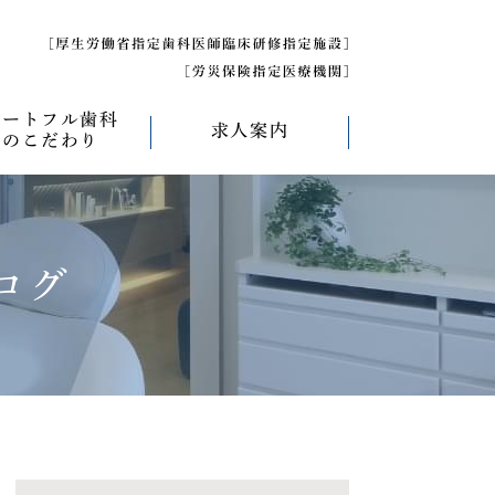
ハートフル歯科
求人案内
のこだわり
べく痛くない治療
求人募集について
べく削らない治療
研修医募集
ログ
療
べく抜かない治療
べく短期間の治療
管理について
エコキャップ