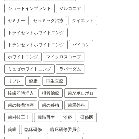
ショートインプラント
ジルコニア
セミナー
セラミック治療
ダイエット
トライセントホワイトニング
トランセントホワイトニング
バイコン
ホワイトニング
マイクロスコープ
ミュゼホワイトニング
ラバーダム
リブレ
健康
再生医療
抜歯即時埋入
根管治療
歯がボロボロ
歯の接着治療
歯の移植
歯周外科
歯科技工士
歯髄再生
治療
研修医
義歯
臨床研修
臨床研修委員会