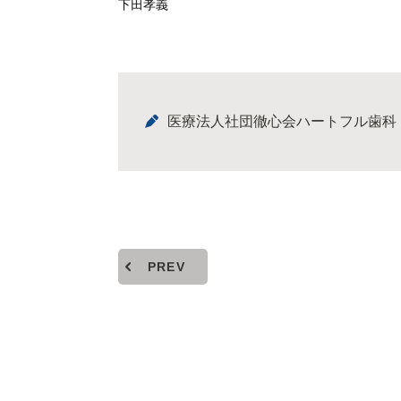
下田孝義
医療法人社団徹心会ハートフル歯科
PREV