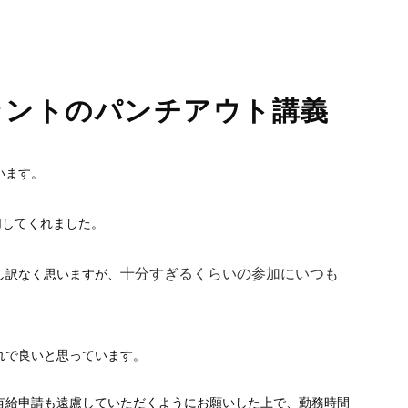
睡眠時無呼吸症候群
口臭外来
ホワイトニング
訪問歯科診療
ラントのパンチアウト講義
います。
加してくれました。
十分すぎるくらいの参加にいつも
し訳なく思いますが、
れで良いと思っています。
有給申請も遠慮していただくようにお願いした上で、勤務時間