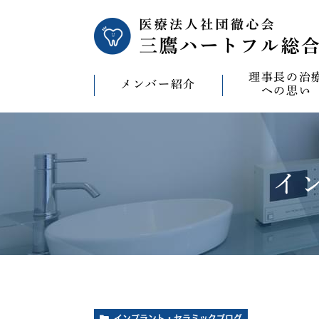
理事長の治
メンバー紹介
への思い
理事長の治療への
CAD/CAM（オ
療）への思い
イ
バイコンインプラ
マウスピース型矯
ビザライン）へ
ホワイトニングへ
インプラント・セラミックブログ