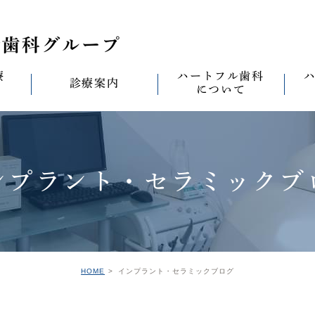
療
ハートフル歯科
診療案内
について
思い
診療案内一覧
(医)徹心会について
料金表
なる
ールセラミック治
むし歯治療
ハートフルの考え
歯周病治療
なる
ンプラント・セラミックブ
セラミック治療
ハートフルの治療
ワンデイジルコニア治
なる
ントへの思い
無菌化根管治療
院内設備
予防・メンテナンス
なる
正装置（イン
の思い
インプラント
ハートフル歯科
オールオン4
滅菌
グループ院の案内
HOME
インプラント・セラミックブログ
の思い
矯正治療
親知らずの抜歯
愛の