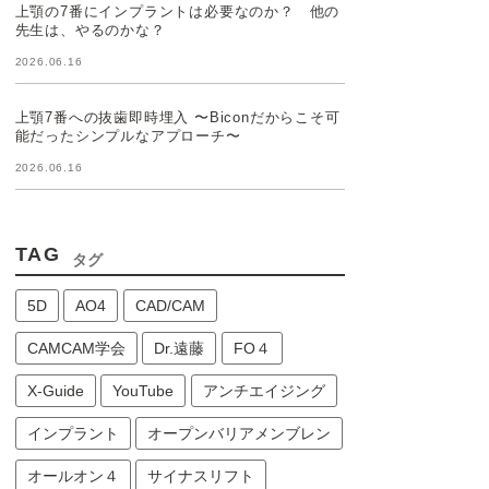
上顎の7番にインプラントは必要なのか？ 他の
先生は、やるのかな？
2026.06.16
上顎7番への抜歯即時埋入 〜Biconだからこそ可
能だったシンプルなアプローチ〜
2026.06.16
TAG
タグ
5D
AO4
CAD/CAM
CAMCAM学会
Dr.遠藤
FO４
X-Guide
YouTube
アンチエイジング
インプラント
オープンバリアメンブレン
オールオン４
サイナスリフト