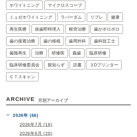
ホワイトニング
マイクロスコープ
ミュゼホワイトニング
ラバーダム
リブレ
健康
再生医療
抜歯即時埋入
根管治療
歯がボロボロ
歯の接着治療
歯の移植
歯周外科
歯科技工士
歯髄再生
治療
研修医
義歯
臨床研修
臨床研修委員会
親知らず
読書
３Dプリンター
ＣＴスキャン
ARCHIVE
月別アーカイブ
2026年 (66)
2026年7月 (16)
2026年6月 (20)