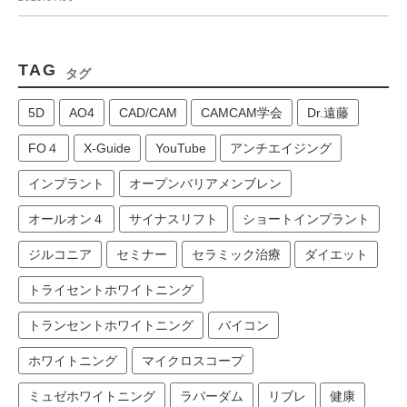
TAG
タグ
5D
AO4
CAD/CAM
CAMCAM学会
Dr.遠藤
FO４
X-Guide
YouTube
アンチエイジング
インプラント
オープンバリアメンブレン
オールオン４
サイナスリフト
ショートインプラント
ジルコニア
セミナー
セラミック治療
ダイエット
トライセントホワイトニング
トランセントホワイトニング
バイコン
ホワイトニング
マイクロスコープ
ミュゼホワイトニング
ラバーダム
リブレ
健康