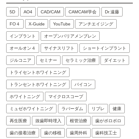
5D
AO4
CAD/CAM
CAMCAM学会
Dr.遠藤
FO４
X-Guide
YouTube
アンチエイジング
インプラント
オープンバリアメンブレン
オールオン４
サイナスリフト
ショートインプラント
ジルコニア
セミナー
セラミック治療
ダイエット
トライセントホワイトニング
トランセントホワイトニング
バイコン
ホワイトニング
マイクロスコープ
ミュゼホワイトニング
ラバーダム
リブレ
健康
再生医療
抜歯即時埋入
根管治療
歯がボロボロ
歯の接着治療
歯の移植
歯周外科
歯科技工士