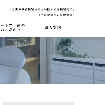
ハートフル歯科
求人案内
のこだわり
べく痛くない治療
求人募集について
べく削らない治療
研修医募集
療
べく抜かない治療
べく短期間の治療
管理について
エコキャップ