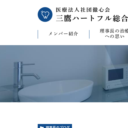
理事長の治
メンバー紹介
への思い
理事長の治療への
CAD/CAM（オ
療）への思い
バイコンインプラ
マウスピース型矯
ビザライン）へ
ホワイトニングへ
理事長のブログ