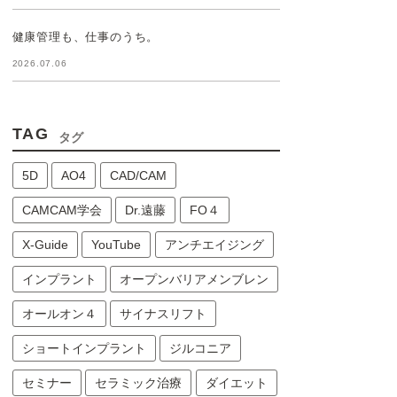
健康管理も、仕事のうち。
2026.07.06
TAG
タグ
5D
AO4
CAD/CAM
CAMCAM学会
Dr.遠藤
FO４
X-Guide
YouTube
アンチエイジング
インプラント
オープンバリアメンブレン
オールオン４
サイナスリフト
ショートインプラント
ジルコニア
セミナー
セラミック治療
ダイエット