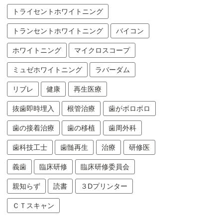
トライセントホワイトニング
トランセントホワイトニング
バイコン
ホワイトニング
マイクロスコープ
ミュゼホワイトニング
ラバーダム
リブレ
健康
再生医療
抜歯即時埋入
根管治療
歯がボロボロ
歯の接着治療
歯の移植
歯周外科
歯科技工士
歯髄再生
治療
研修医
義歯
臨床研修
臨床研修委員会
親知らず
読書
３Dプリンター
ＣＴスキャン