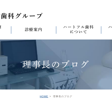
療
ハートフル歯科
診療案内
について
思い
診療案内一覧
(医)徹心会について
料金表
なる
ールセラミック治
むし歯治療
ハートフルの考え
歯周病治療
なる
理事長のブログ
セラミック治療
ハートフルの治療
ワンデイジルコニア治
なる
ントへの思い
無菌化根管治療
院内設備
予防・メンテナンス
なる
正装置（イン
の思い
インプラント
ハートフル歯科
オールオン4
滅菌
グループ院の案内
HOME
理事長のブログ
の思い
矯正治療
親知らずの抜歯
愛の