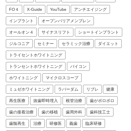
FO４
X-Guide
YouTube
アンチエイジング
インプラント
オープンバリアメンブレン
オールオン４
サイナスリフト
ショートインプラント
ジルコニア
セミナー
セラミック治療
ダイエット
トライセントホワイトニング
トランセントホワイトニング
バイコン
ホワイトニング
マイクロスコープ
ミュゼホワイトニング
ラバーダム
リブレ
健康
再生医療
抜歯即時埋入
根管治療
歯がボロボロ
歯の接着治療
歯の移植
歯周外科
歯科技工士
歯髄再生
治療
研修医
義歯
臨床研修