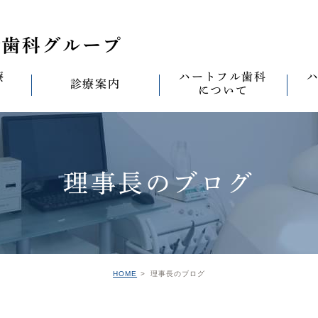
療
ハートフル歯科
診療案内
について
思い
診療案内一覧
(医)徹心会について
料金表
なる
ールセラミック治
むし歯治療
ハートフルの考え
歯周病治療
なる
理事長のブログ
セラミック治療
ハートフルの治療
ワンデイジルコニア治
なる
ントへの思い
無菌化根管治療
院内設備
予防・メンテナンス
なる
正装置（イン
の思い
インプラント
ハートフル歯科
オールオン4
滅菌
グループ院の案内
HOME
理事長のブログ
の思い
矯正治療
親知らずの抜歯
愛の