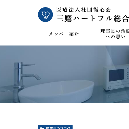
理事長の治
メンバー紹介
への思い
理事長の治療への
CAD/CAM（オ
療）への思い
バイコンインプラ
マウスピース型矯
ビザライン）へ
ホワイトニングへ
理事長のブログ