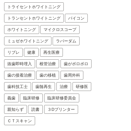
トライセントホワイトニング
トランセントホワイトニング
バイコン
ホワイトニング
マイクロスコープ
ミュゼホワイトニング
ラバーダム
リブレ
健康
再生医療
抜歯即時埋入
根管治療
歯がボロボロ
歯の接着治療
歯の移植
歯周外科
歯科技工士
歯髄再生
治療
研修医
義歯
臨床研修
臨床研修委員会
親知らず
読書
３Dプリンター
ＣＴスキャン