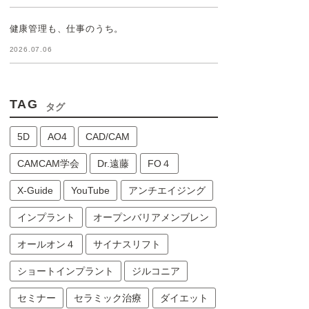
健康管理も、仕事のうち。
2026.07.06
TAG
タグ
5D
AO4
CAD/CAM
CAMCAM学会
Dr.遠藤
FO４
X-Guide
YouTube
アンチエイジング
インプラント
オープンバリアメンブレン
オールオン４
サイナスリフト
ショートインプラント
ジルコニア
セミナー
セラミック治療
ダイエット