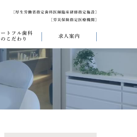
ハートフル歯科
求人案内
のこだわり
べく痛くない治療
求人募集について
べく削らない治療
研修医募集
療
べく抜かない治療
べく短期間の治療
管理について
エコキャップ