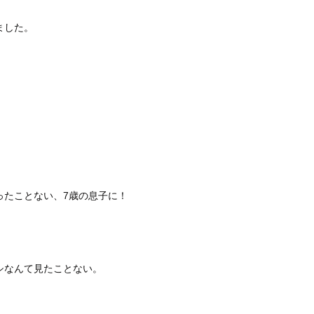
ました。
ったことない、7歳の息子に！
シなんて見たことない。