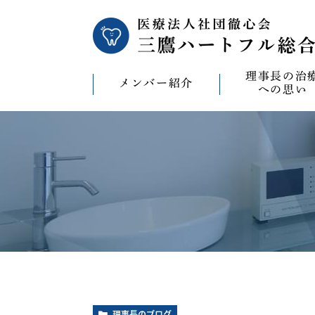
理事長の治
メンバー紹介
への思い
理事長の治療への
CAD/CAM（オ
療）への思い
バイコンインプラ
マウスピース型矯
ビザライン）へ
ホワイトニングへ
理事長のブログ