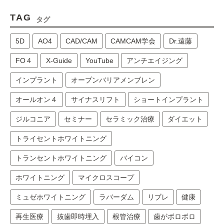
TAG
タグ
5D
AO4
CAD/CAM
CAMCAM学会
Dr.遠藤
FO４
X-Guide
YouTube
アンチエイジング
インプラント
オープンバリアメンブレン
オールオン４
サイナスリフト
ショートインプラント
ジルコニア
セミナー
セラミック治療
ダイエット
トライセントホワイトニング
トランセントホワイトニング
バイコン
ホワイトニング
マイクロスコープ
ミュゼホワイトニング
ラバーダム
リブレ
健康
再生医療
抜歯即時埋入
根管治療
歯がボロボロ