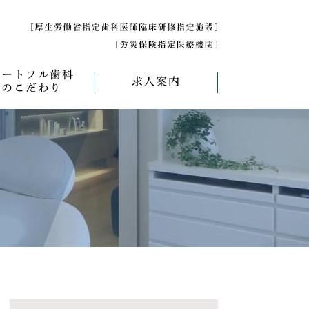
ハートフル歯科
求人案内
のこだわり
べく痛くない治療
求人募集について
べく削らない治療
研修医募集
療
べく抜かない治療
べく短期間の治療
管理について
エコキャップ