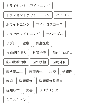
トライセントホワイトニング
トランセントホワイトニング
バイコン
ホワイトニング
マイクロスコープ
ミュゼホワイトニング
ラバーダム
リブレ
健康
再生医療
抜歯即時埋入
根管治療
歯がボロボロ
歯の接着治療
歯の移植
歯周外科
歯科技工士
歯髄再生
治療
研修医
義歯
臨床研修
臨床研修委員会
親知らず
読書
３Dプリンター
ＣＴスキャン