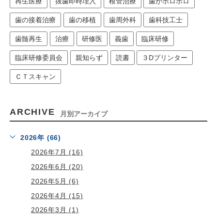
再生医療
抜歯即時埋入
根管治療
歯がボロボロ
歯の接着治療
歯の移植
歯周外科
歯科技工士
歯髄再生
治療
研修医
義歯
臨床研修
臨床研修委員会
親知らず
読書
３Dプリンター
ＣＴスキャン
ARCHIVE
月別アーカイブ
2026年 (66)
2026年7月 (16)
2026年6月 (20)
2026年5月 (6)
2026年4月 (15)
2026年3月 (1)