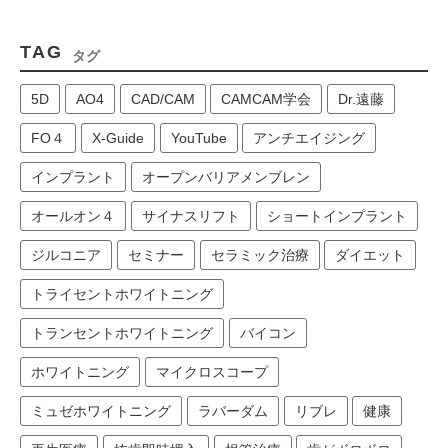
TAG
タグ
5D
AO4
CAD/CAM
CAMCAM学会
Dr.遠藤
FO４
X-Guide
YouTube
アンチエイジング
インプラント
オープンバリアメンブレン
オールオン４
サイナスリフト
ショートインプラント
ジルコニア
セミナー
セラミック治療
ダイエット
トライセントホワイトニング
トランセントホワイトニング
バイコン
ホワイトニング
マイクロスコープ
ミュゼホワイトニング
ラバーダム
リブレ
健康