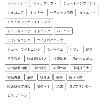
オールオン４
サイナスリフト
ショートインプラント
ジルコニア
セミナー
セラミック治療
ダイエット
トライセントホワイトニング
トランセントホワイトニング
バイコン
ホワイトニング
マイクロスコープ
ミュゼホワイトニング
ラバーダム
リブレ
健康
再生医療
抜歯即時埋入
根管治療
歯がボロボロ
歯の接着治療
歯の移植
歯周外科
歯科技工士
歯髄再生
治療
研修医
義歯
臨床研修
臨床研修委員会
親知らず
読書
３Dプリンター
ＣＴスキャン