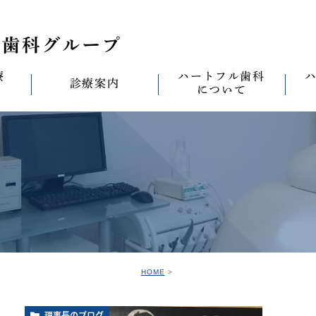
療
ハートフル歯科
診療案内
について
思い
診療案内一覧
(医)徹心会について
料金表
なる
ールセラミック治
むし歯治療
ハートフルの考え
歯周病治療
なる
セラミック治療
ハートフルの治療
ワンデイジルコニア治
なる
ントへの思い
無菌化根管治療
院内設備
予防・メンテナンス
なる
正装置（イン
の思い
インプラント
ハートフル歯科
オールオン4
滅菌
グループ院の案内
HOME
の思い
矯正治療
親知らずの抜歯
愛の
理事長のブログ