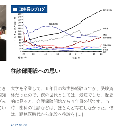
理事長のブログ
往診部開設への思い
てき
大学を卒業して、６年目の秋実務経験５年が、受験資
認知
格だったので、僕の世代としては、最短でした。歴史
ざみ
的に見ると、介護保険開始から４年目の話です。当
てい
時、歯科の往診などは、ほとんど存在しなかった。僕
は、勤務医時代から施設へ往診を […]
2017.08.08