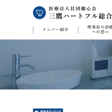
理事長の治
メンバー紹介
への思い
理事長の治療への
CAD/CAM（オ
療）への思い
バイコンインプラ
マウスピース型矯
ビザライン）へ
ホワイトニングへ
理事長のブログ