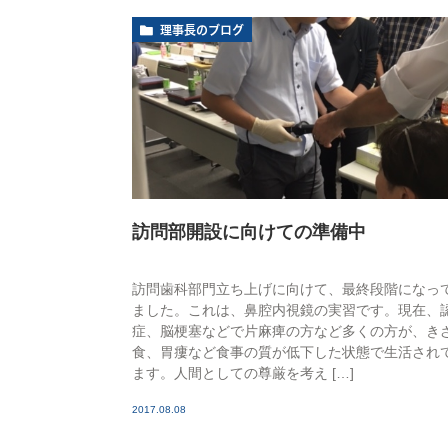
理事長のブログ
訪問部開設に向けての準備中
訪問歯科部門立ち上げに向けて、最終段階になっ
ました。これは、鼻腔内視鏡の実習です。現在、
症、脳梗塞などで片麻痺の方など多くの方が、き
食、胃瘻など食事の質が低下した状態で生活され
ます。人間としての尊厳を考え […]
2017.08.08