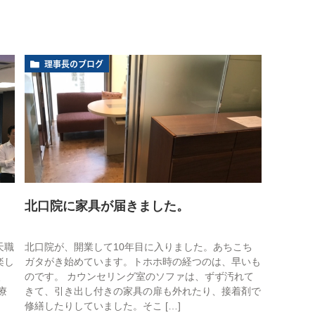
理事長のブログ
北口院に家具が届きました。
天職
北口院が、開業して10年目に入りました。あちこち
楽し
ガタがき始めています。トホホ時の経つのは、早いも
、
のです。 カウンセリング室のソファは、ずず汚れて
療
きて、引き出し付きの家具の扉も外れたり、接着剤で
修繕したりしていました。そこ […]