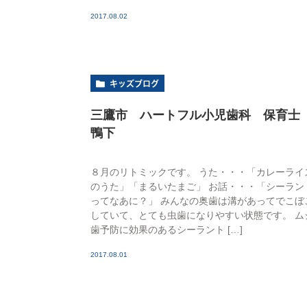
2017.08.02
キッズブログ
三鷹市 ハートフル小児歯科 保育
鴨下
８月のリトミックです。 うた・・・「カレーライ
のうた」「まるいたまご」 お話・・・「シーラン
ってなあに？」 みんなの奥歯は溝があってでこぼ
していて、とても虫歯になりやすい状態です。 ム
歯予防に効果のあるシーラント […]
2017.08.01