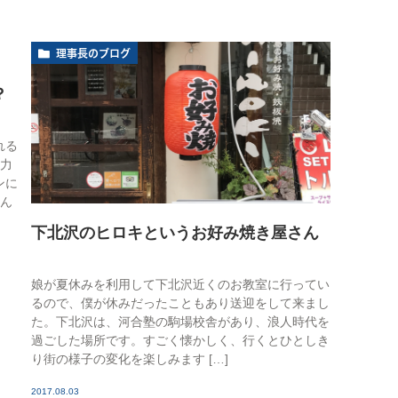
理事長のブログ
？
れる
努力
ンに
なん
下北沢のヒロキというお好み焼き屋さん
娘が夏休みを利用して下北沢近くのお教室に行ってい
るので、僕が休みだったこともあり送迎をして来まし
た。下北沢は、河合塾の駒場校舎があり、浪人時代を
過ごした場所です。すごく懐かしく、行くとひとしき
り街の様子の変化を楽しみます […]
2017.08.03