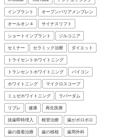
インプラント
オープンバリアメンブレン
オールオン４
サイナスリフト
ショートインプラント
ジルコニア
セミナー
セラミック治療
ダイエット
トライセントホワイトニング
トランセントホワイトニング
バイコン
ホワイトニング
マイクロスコープ
ミュゼホワイトニング
ラバーダム
リブレ
健康
再生医療
抜歯即時埋入
根管治療
歯がボロボロ
歯の接着治療
歯の移植
歯周外科