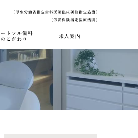
ハートフル歯科
求人案内
のこだわり
べく痛くない治療
求人募集について
べく削らない治療
研修医募集
療
べく抜かない治療
べく短期間の治療
管理について
エコキャップ