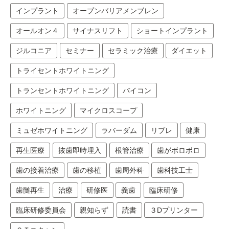
インプラント
オープンバリアメンブレン
オールオン４
サイナスリフト
ショートインプラント
ジルコニア
セミナー
セラミック治療
ダイエット
トライセントホワイトニング
トランセントホワイトニング
バイコン
ホワイトニング
マイクロスコープ
ミュゼホワイトニング
ラバーダム
リブレ
健康
再生医療
抜歯即時埋入
根管治療
歯がボロボロ
歯の接着治療
歯の移植
歯周外科
歯科技工士
歯髄再生
治療
研修医
義歯
臨床研修
臨床研修委員会
親知らず
読書
３Dプリンター