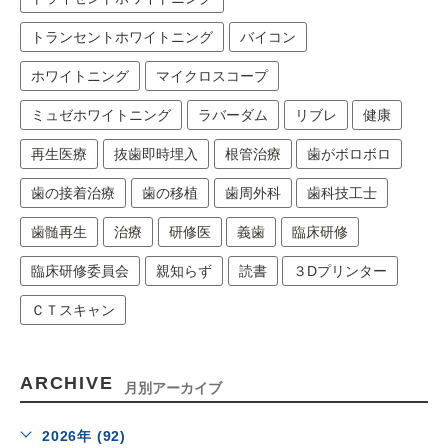
トランセントホワイトニング
バイコン
ホワイトニング
マイクロスコープ
ミュゼホワイトニング
ラバーダム
リブレ
健康
再生医療
抜歯即時埋入
根管治療
歯がボロボロ
歯の接着治療
歯の移植
歯周外科
歯科技工士
歯髄再生
治療
研修医
義歯
臨床研修
臨床研修委員会
親知らず
読書
３Dプリンター
ＣＴスキャン
ARCHIVE
月別アーカイブ
2026年 (92)