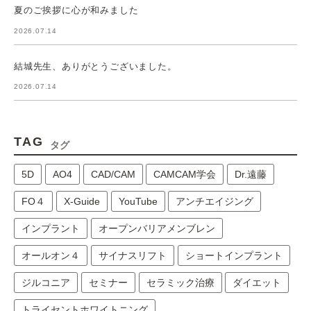
夏のご挨拶に心が和みました
2026.07.14
結城先生、ありがとうございました。
2026.07.14
TAG
タグ
5D
AO4
CAD/CAM
CAMCAM学会
Dr.遠藤
FO４
X-Guide
YouTube
アンチエイジング
インプラント
オープンバリアメンブレン
オールオン４
サイナスリフト
ショートインプラント
ジルコニア
セミナー
セラミック治療
ダイエット
トライセントホワイトニング