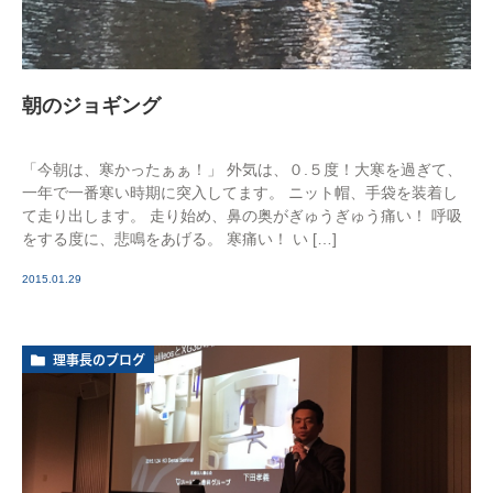
朝のジョギング
「今朝は、寒かったぁぁ！」 外気は、０.５度！大寒を過ぎて、
一年で一番寒い時期に突入してます。 ニット帽、手袋を装着し
て走り出します。 走り始め、鼻の奥がぎゅうぎゅう痛い！ 呼吸
をする度に、悲鳴をあげる。 寒痛い！ い […]
2015.01.29
理事長のブログ