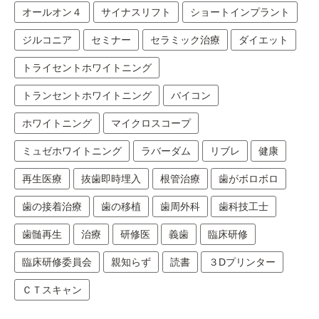
オールオン４
サイナスリフト
ショートインプラント
ジルコニア
セミナー
セラミック治療
ダイエット
トライセントホワイトニング
トランセントホワイトニング
バイコン
ホワイトニング
マイクロスコープ
ミュゼホワイトニング
ラバーダム
リブレ
健康
再生医療
抜歯即時埋入
根管治療
歯がボロボロ
歯の接着治療
歯の移植
歯周外科
歯科技工士
歯髄再生
治療
研修医
義歯
臨床研修
臨床研修委員会
親知らず
読書
３Dプリンター
ＣＴスキャン