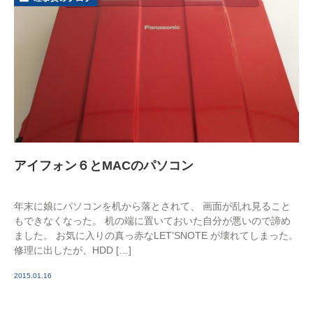
アイフォン６とMACのパソコン
年末に娘にパソコンを机から落とされて、 画面が乱れ見ること
もできなくなった。 机の端に置いておいた自分が悪いので諦め
ました。 お気に入りの真っ赤なLET’SNOTE が壊れてしまった。
修理に出したが、HDD […]
2015.01.16