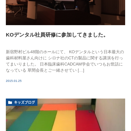
KOデンタル社員研修に参加してきました。
新宿野村ビル48階のホールにて、 KOデンタルという日本最大の
歯科材料屋さん向けに シロナ社のCTの製品に関する講演を行っ
てまいりました。 日本臨床歯科CADCAM学会でいつもお世話に
なっている 草間会長とご一緒させてい […]
2015.01.25
キッズブログ